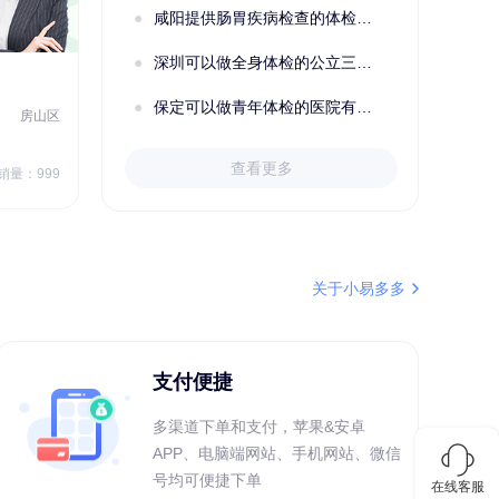
咸阳提供肠胃疾病检查的体检套餐有哪些？体检机构有哪些选择？如何预约？
深圳可以做全身体检的公立三甲医院及体检套餐汇总
2022定制C套餐 女未婚
女性
保定可以做青年体检的医院有哪些？有哪些套餐可以选择？
房山区
秦皇岛市第一医院体检中心
北戴河区
7
1709.40
查看更多
￥
销量：999
￥
销量：999
＋加入对比
关于小易多多
支付便捷
多渠道下单和支付，苹果&安卓
APP、电脑端网站、手机网站、微信
号均可便捷下单
在线客服