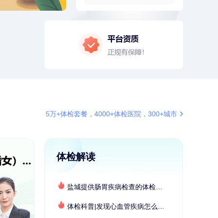
4分钟前
周**
197xxxx4928
购买了BP3颈椎热敷枕
4分钟前
袁**
177xxxx3003
购买了美的体重秤 MO-CW5 白色
6分钟前
杜**
135xxxx5327
成功预约了标准体检套餐（男）
6分钟前
莫**
130xxxx7880
成功预约了健康体检一档
7分钟前
李**
181xxxx3976
5万+体检套餐，4000+体检医院，300+城市
购买了七年五季黑咖啡速溶低脂无
添加蔗糖美式咖啡粉24g*2盒
7分钟前
李**
181xxxx3976
购买了七年五季黑咖啡速溶低脂无
体检解读
添加蔗糖美式咖啡粉24g*2盒
刚刚
周**
132xxxx5456
成功预约了男性健康套餐
盐城提供肠胃疾病检查的体检套餐有哪些？体检机构有哪些选择？如何预约？
刚刚
周**
132xxxx5456
成功预约了男性健康套餐
体检科普|发现心血管疾病怎么办？