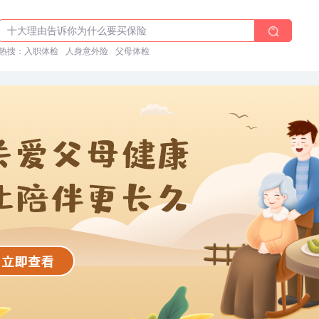
体检前能吃药吗？
十大理由告诉你为什么要买保险
热搜：
入职体检在线预约
入职体检
人身意外险
父母体检