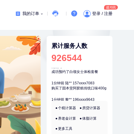
刚刚
周**
132xxxx5456
成功预约了男性健康套餐
我的订单
登录 / 注册
刚刚
周**
132xxxx5456
成功预约了男性健康套餐
刚刚
李**
136xxxx3348
成功预约了白领女士体检套餐
累计服务人数
926544
刚刚
李**
136xxxx3348
成功预约了白领女士体检套餐
1分钟前
陆**
157xxxx7083
购买了固本堂阿胶糕传统口味400g
1分钟前
黎**
196xxxx9643
购买了厨房家用多功能不锈钢刀具
六件套装
2分钟前
叶**
158xxxx9676
个税计算器
房贷计算器
成功预约了女性防癌筛查套餐
养老金计算
体脂计算
2分钟前
肖**
159xxxx4211
成功预约了妇科套餐
更多工具