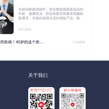
在规划家庭保险时，首先要根据家庭成员的
年龄、健康状况、职业风险等因素来明确保
险需求，并据此选择合适的保险产品。购买
保险应基于实际需求，选择不同的险种，避
免盲目投保。在预算有限的情况下，应合理
3351阅读
规划家庭财务预算，确保保险费用不会对家
庭日常开支造成压力，建议优先为家庭的主
要经济支柱投保。
40岁的这个疾病最需要注意！
1144阅读
关于我们