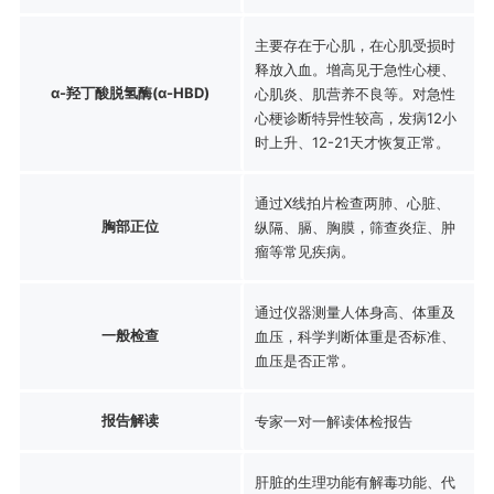
主要存在于心肌，在心肌受损时
释放入血。增高见于急性心梗、
α-羟丁酸脱氢酶(α-HBD)
心肌炎、肌营养不良等。对急性
心梗诊断特异性较高，发病12小
时上升、12-21天才恢复正常。
通过X线拍片检查两肺、心脏、
胸部正位
纵隔、膈、胸膜，筛查炎症、肿
瘤等常见疾病。
通过仪器测量人体身高、体重及
一般检查
血压，科学判断体重是否标准、
血压是否正常。
报告解读
专家一对一解读体检报告
肝脏的生理功能有解毒功能、代