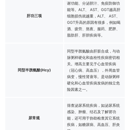
谢功能、分泌胆汁、免疫防御功
能等。ALT、 AST、GGT越高肝
肝功三项
细胞损伤就越重，ALT、 AST、
GGT升高的原因有很多，例如喝
酒、疲劳、熬夜、服药、肥胖、
脂肪肝、肝胆疾病等。
同型半胱氨酸由肝脏合成，与动
脉粥样硬化和血栓性疾病密切相
关。增高主要见于心血管疾病
同型半胱氨酸(Hcy)
（冠心病、高血压），外周血管
病变，慢性肾衰等。是动脉粥样
硬化和心血管疾病发病的独立危
险因素之一。
筛查泌尿系统疾病，如泌尿系统
感染、肿瘤、结石及了解肾功
尿常规
能，还可用于协助检查其它系统
疾病，如糖尿病、高血压、肝炎