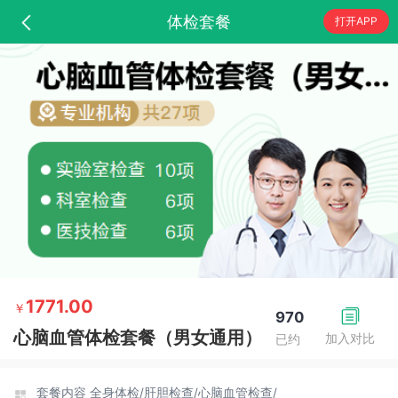
体检套餐
打开APP
1771.00
￥
970
心脑血管体检套餐（男女通用）
加入对比
已约
套餐内容
全身体检/
肝胆检查/
心脑血管检查/