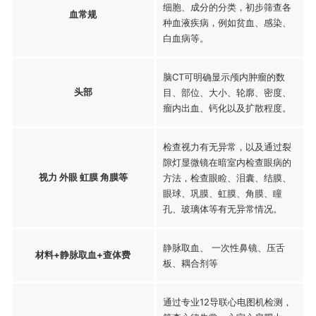
细胞、成分的分类，初步筛查各
血常规
种血液疾病，例如贫血、感染、
白血病等。
脑CT可明确显示颅内肿瘤的数
头部
目、部位、大小、轮廓、密度、
瘤内出血、钙化以及扩散程度。
检查视力有无异常，以及通过裂
隙灯显微镜在暗室内检查眼病的
视力 外眼 虹膜 角膜等
方法，检查眼睑、泪囊、结膜、
眼球、巩膜、虹膜、角膜、瞳
孔、玻璃体等有无异常情况。
静脉取血、 一次性鼻镜、压舌
材料+静脉取血+查体费
板、耦合剂等
通过专业12导联心电图机检测，