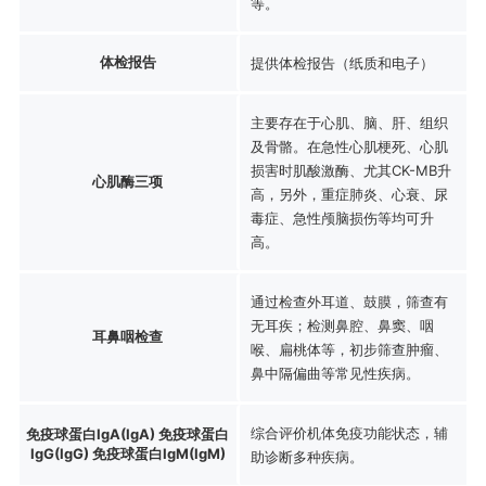
等。
体检报告
提供体检报告（纸质和电子）
主要存在于心肌、脑、肝、组织
及骨骼。在急性心肌梗死、心肌
损害时肌酸激酶、尤其CK-MB升
心肌酶三项
高，另外，重症肺炎、心衰、尿
毒症、急性颅脑损伤等均可升
高。
通过检查外耳道、鼓膜，筛查有
无耳疾；检测鼻腔、鼻窦、咽
耳鼻咽检查
喉、扁桃体等，初步筛查肿瘤、
鼻中隔偏曲等常见性疾病。
综合评价机体免疫功能状态，辅
免疫球蛋白IgA(IgA) 免疫球蛋白
IgG(IgG) 免疫球蛋白IgM(IgM)
助诊断多种疾病。