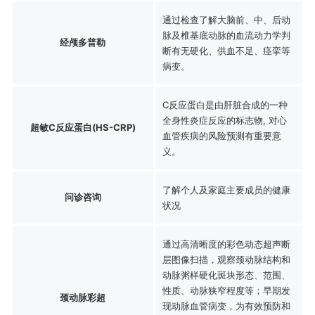
通过检查了解大脑前、中、后动
脉及椎基底动脉的血流动力学判
经颅多普勒
断有无硬化、供血不足、痉挛等
病变。
C反应蛋白是由肝脏合成的一种
全身性炎症反应的标志物, 对心
超敏C反应蛋白(HS-CRP)
血管疾病的风险预测有重要意
义。
了解个人及家庭主要成员的健康
问诊咨询
状况
通过高清晰度的彩色动态超声断
层图像扫描，观察颈动脉结构和
动脉粥样硬化斑块形态、范围、
性质、动脉狭窄程度等；早期发
颈动脉彩超
现动脉血管病变，为有效预防和