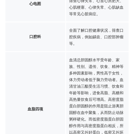
筛查心律失常、心室心房肥大、
心电图
心肌梗塞、心律失常、心肌缺血
等常见心脏病症。
全面了解口腔健康状况，筛查口
口腔科
腔疾病，例如龋齿、口腔部肿瘤
等。
血清总胆固醇水平受年龄、家
族、性别、遗传、饮食、精神等
多种因素影响，男性高于女性，
体力劳动者低于脑力劳动者。血
清甘油三酯受生活习惯、饮食和
年龄等影响，进食高脂、高糖和
高热量饮食后可增高。高密度脂
蛋白胆固醇的作用是阻止游离胆
血脂四项
固醇在血中聚集，从而防止动脉
粥样硬化。而低密度脂蛋白胆固
醇作用与高密度脂蛋白相反，所
以高密又叫好蛋白，低密又叫坏