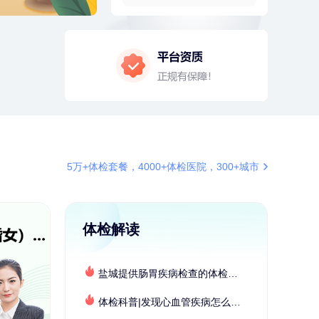
4分钟前
莫**
137xxxx3241
成功预约了青少年体检套餐
4分钟前
杜**
135xxxx5327
成功预约了标准体检套餐（男）
6分钟前
罗**
198xxxx8341
购买了美的体重秤 MO-CW5 白色
6分钟前
何**
190xxxx0265
购买了姚朵朵-1000g粗粮生活礼盒
5万+体检套餐，4000+体检医院，300+城市
7分钟前
华**
134xxxx5345
成功预约了健康体检一档
7分钟前
江**
134xxxx0870
成功预约了女性VIP体检套餐
体检解读
刚刚
周**
197xxxx4928
购买了BP3颈椎热敷枕
盐城提供肠胃疾病检查的体检套餐有哪些？体检机构有哪些选择？如何预约？
刚刚
周**
197xxxx4928
购买了BP3颈椎热敷枕
体检科普|发现心血管疾病怎么办？