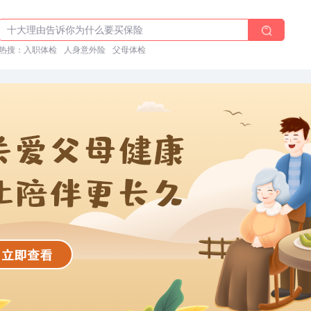
体检前能吃药吗？
十大理由告诉你为什么要买保险
热搜：
入职体检在线预约
入职体检
人身意外险
父母体检