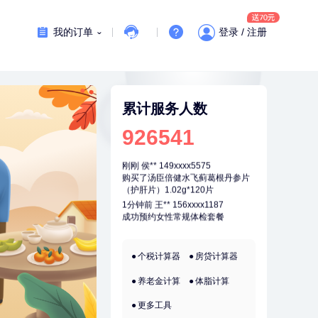
刚刚
周**
197xxxx4928
购买了BP3颈椎热敷枕
我的订单
登录 / 注册
刚刚
周**
197xxxx4928
购买了BP3颈椎热敷枕
刚刚
侯**
149xxxx5575
累计服务人数
购买了汤臣倍健水飞蓟葛根丹参片
（护肝片）1.02g*120片
926541
刚刚
侯**
149xxxx5575
购买了汤臣倍健水飞蓟葛根丹参片
（护肝片）1.02g*120片
1分钟前
王**
156xxxx1187
成功预约女性常规体检套餐
1分钟前
张**
132xxxx5456
成功预约糖尿病强化体检套餐
2分钟前
何*
196xxxx0519
个税计算器
房贷计算器
购买了K3颈椎按摩仪（浅灰色）
养老金计算
体脂计算
2分钟前
林**
149xxxx8299
购买了小熊电烤箱 DKX-F10M6
更多工具