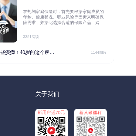
在规划家庭保险时，首先要根据家庭成员的
年龄、健康状况、职业风险等因素来明确保
险需求，并据此选择合适的保险产品。购买
保险应基于实际需求，选择不同的险种，避
免盲目投保。在预算有限的情况下，应合理
3351阅读
规划家庭财务预算，确保保险费用不会对家
庭日常开支造成压力，建议优先为家庭的主
要经济支柱投保。
40岁的这个疾病最需要注意！
1144阅读
关于我们