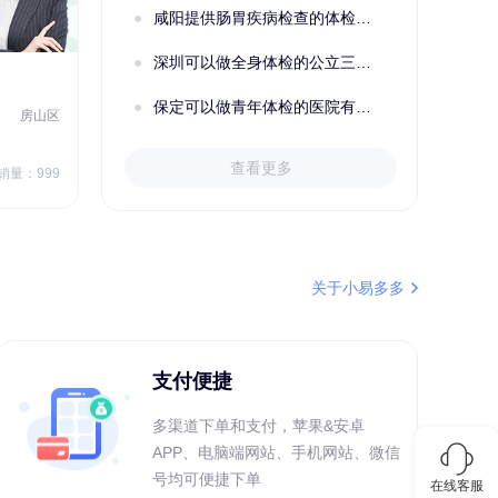
咸阳提供肠胃疾病检查的体检套餐有哪些？体检机构有哪些选择？如何预约？
深圳可以做全身体检的公立三甲医院及体检套餐汇总
2022定制C套餐 女未婚
女性
保定可以做青年体检的医院有哪些？有哪些套餐可以选择？
房山区
秦皇岛市第一医院体检中心
北戴河区
7
1709.40
查看更多
￥
销量：999
￥
销量：999
＋加入对比
关于小易多多
支付便捷
多渠道下单和支付，苹果&安卓
APP、电脑端网站、手机网站、微信
号均可便捷下单
在线客服