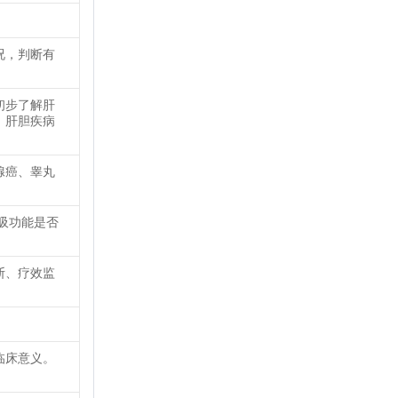
况，判断有
初步了解肝
、肝胆疾病
腺癌、睾丸
吸功能是否
断、疗效监
临床意义。