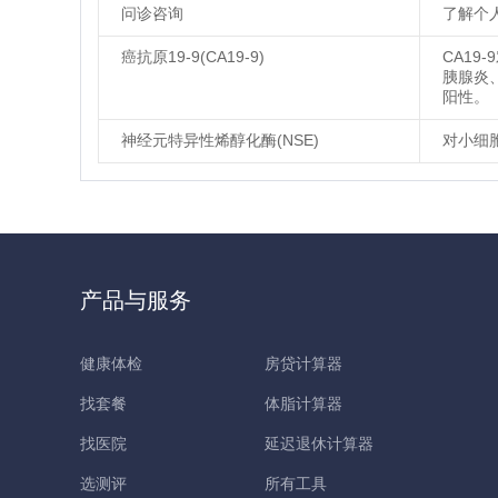
问诊咨询
了解个
癌抗原19-9(CA19-9)
CA1
胰腺炎
阳性。
神经元特异性烯醇化酶(NSE)
对小细
产品与服务
健康体检
房贷计算器
找套餐
体脂计算器
找医院
延迟退休计算器
选测评
所有工具