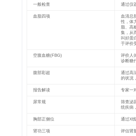
一般检查
通过仪
血脂四项
血清总
性，体
脂、高
集，从
叫好蛋
于评价
空腹血糖(FBG)
评价人
诊断糖
腹部彩超
通过高
的状况
报告解读
专家一
尿常规
筛查泌
统疾病
胸部正侧位
通过X
肾功三项
评估肾