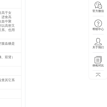
官方微信
性高于女
，进食高
在血中聚
所以高密又
帮助中心
关系。也用
空腹血糖是
关于我们
胰、双肾）
体检对比
检查其它系