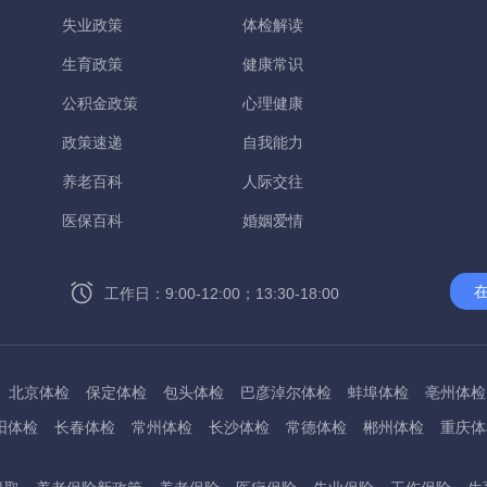
失业政策
体检解读
生育政策
健康常识
公积金政策
心理健康
政策速递
自我能力
养老百科
人际交往
医保百科
婚姻爱情
工作日：9:00-12:00；13:30-18:00
北京体检
保定体检
包头体检
巴彦淖尔体检
蚌埠体检
亳州体检
阳体检
长春体检
常州体检
长沙体检
常德体检
郴州体检
重庆体
州体检
东方体检
德阳体检
达州体检
大理体检
石嘴山体检
鄂尔