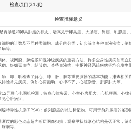
检查项目(34 项)
检查指标意义
724是胃肠道和卵巢肿瘤的标志，增高见于卵巢癌、大肠癌、胃癌、乳腺癌
液细胞的计数及不同种类细胞、成分的分类，初步筛查各种血液疾病，例
血病等。
璃体、视网膜、脉络膜和视神经疾病的重要方法。许多全身性疾病如高血
尿病、妊娠毒血症、结节病、某些血液病、中枢神经系统疾病等均会发生
、触、叩、听检查了解心、肺、肝、脾等重要脏器的基本功能，排查相关
或排除常见疾病。例如心房颤动、心律不齐、心脏杂音、肝脾肿大等。
业12导联心电图机检测，筛查心律失常、心室心房肥大、心肌梗塞、心律
常见心脏病症。
列腺特异性抗原(FPSA)：前列腺癌的辅助标记物、可用于前列腺癌的鉴别
清晰度的彩色动态超声断层图像扫描，观察甲状腺形态结构是否正常，筛
，腺瘤等。