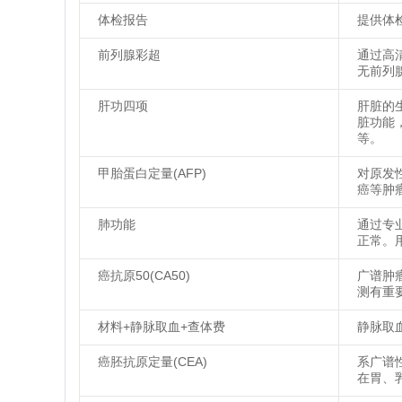
体检报告
提供体
前列腺彩超
通过高
无前列
肝功四项
肝脏的
脏功能
等。
甲胎蛋白定量(AFP)
对原发
癌等肿
肺功能
通过专
正常。
癌抗原50(CA50)
广谱肿
测有重
材料+静脉取血+查体费
静脉取
癌胚抗原定量(CEA)
系广谱
在胃、