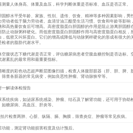
器测量人体身高、体重及血压，科学判断体重是否标准、血压是否正常。
胆固醇水平受年龄、家族、性别、遗传、饮食、精神等多种因素影响，男
力劳动者低于脑力劳动者。血清甘油三酯受生活习惯、饮食和年龄等影响
糖和高热量饮食后可增高。高密度脂蛋白胆固醇的作用是阻止游离胆固醇
而防止动脉粥样硬化。而低密度脂蛋白胆固醇作用与高密度脂蛋白相反，
白，低密又叫坏蛋白。它们的增高或降低与动脉粥样硬化的形成有很大的
受检者的脂肪代谢水平。
体空腹状态下糖代谢是否正常，评估糖尿病患者空腹血糖控制是否达标。
代谢紊乱的最常用和最重要指标。
清晰度的彩色动态超声断层图像扫描，检查人体腹部脏器（肝、胆、脾、
，筛查各脏器的常见病变，例如良恶性肿瘤、肾动脉狭窄等。
对一解读体检报告
尿系统疾病，如泌尿系统感染、肿瘤、结石及了解肾功能，还可用于协助
，如糖尿病、高血压、肝炎等。
线拍片检查两肺、心脏、纵隔、膈、胸膜，筛查炎症、肿瘤等常见疾病。
脏功能，测定肾功能损害程度及估计预后。