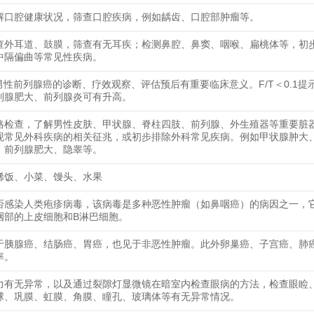
解口腔健康状况，筛查口腔疾病，例如龋齿、口腔部肿瘤等。
查外耳道、鼓膜，筛查有无耳疾；检测鼻腔、鼻窦、咽喉、扁桃体等，初
中隔偏曲等常见性疾病。
对男性前列腺癌的诊断、疗效观察、评估预后有重要临床意义。F/T＜0.1提
列腺肥大、前列腺炎可有升高。
格检查，了解男性皮肤、甲状腺、脊柱四肢、前列腺、外生殖器等重要脏
现常见外科疾病的相关征兆，或初步排除外科常见疾病。例如甲状腺肿大
、前列腺肥大、隐睾等。
稀饭、小菜、馒头、水果
否感染人类疱疹病毒，该病毒是多种恶性肿瘤（如鼻咽癌）的病因之一，
咽部的上皮细胞和B淋巴细胞。
于胰腺癌、结肠癌、胃癌，也见于非恶性肿瘤。此外卵巢癌、子宫癌、肺
率。
力有无异常，以及通过裂隙灯显微镜在暗室内检查眼病的方法，检查眼睑
球、巩膜、虹膜、角膜、瞳孔、玻璃体等有无异常情况。