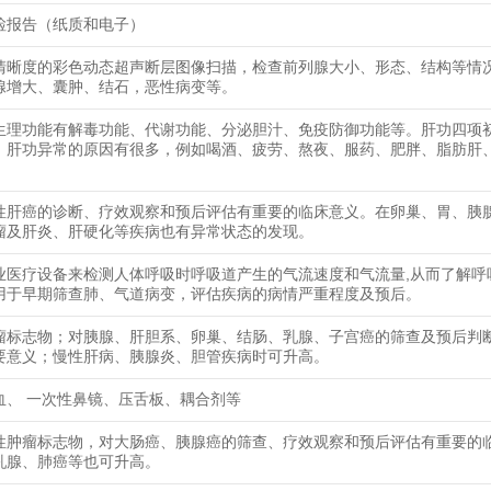
检报告（纸质和电子）
清晰度的彩色动态超声断层图像扫描，检查前列腺大小、形态、结构等情
腺增大、囊肿、结石，恶性病变等。
生理功能有解毒功能、代谢功能、分泌胆汁、免疫防御功能等。肝功四项
，肝功异常的原因有很多，例如喝酒、疲劳、熬夜、服药、肥胖、脂肪肝
性肝癌的诊断、疗效观察和预后评估有重要的临床意义。在卵巢、胃、胰
瘤及肝炎、肝硬化等疾病也有异常状态的发现。
业医疗设备来检测人体呼吸时呼吸道产生的气流速度和气流量,从而了解呼
用于早期筛查肺、气道病变，评估疾病的病情严重程度及预后。
瘤标志物；对胰腺、肝胆系、卵巢、结肠、乳腺、子宫癌的筛查及预后判
要意义；慢性肝病、胰腺炎、胆管疾病时可升高。
血、 一次性鼻镜、压舌板、耦合剂等
性肿瘤标志物，对大肠癌、胰腺癌的筛查、疗效观察和预后评估有重要的
乳腺、肺癌等也可升高。