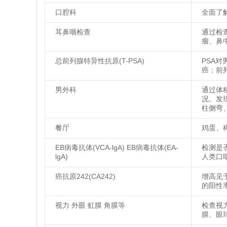
口腔科
全面了
耳鼻咽检查
通过检
瘤、鼻
总前列腺特异性抗原(T-PSA)
PSA
癌；前
男外科
通过体
况。发
柱侧弯
餐厅
鸡蛋、
EB病毒抗体(VCA-lgA) EB病毒抗体(EA-
检测是
lgA)
人类口
癌抗原242(CA242)
增高见
的阳性
视力 外眼 虹膜 角膜等
检查视
膜、眼