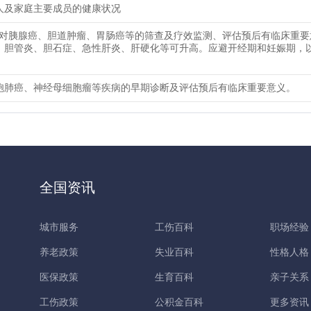
人及家庭主要成员的健康状况
9-9对胰腺癌、胆道肿瘤、胃肠癌等的筛查及疗效监测、评估预后有临床重
、胆管炎、胆石症、急性肝炎、肝硬化等可升高。应避开经期和妊娠期，
胞肺癌、神经母细胞瘤等疾病的早期诊断及评估预后有临床重要意义。
全国资讯
城市服务
工伤百科
职场经验
养老政策
失业百科
性格人格
医保政策
生育百科
亲子关系
工伤政策
公积金百科
更多资讯