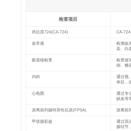
检查项目
癌抗原724(CA-724)
CA-
血常规
检测血
染、白
眼底镜检查
检查玻
病、糖
内科
通过视
体征，
心电图
通过专
缺血等
游离前列腺特异性抗原(FPSA)
游离前
甲状腺彩超
通过高
腺结节