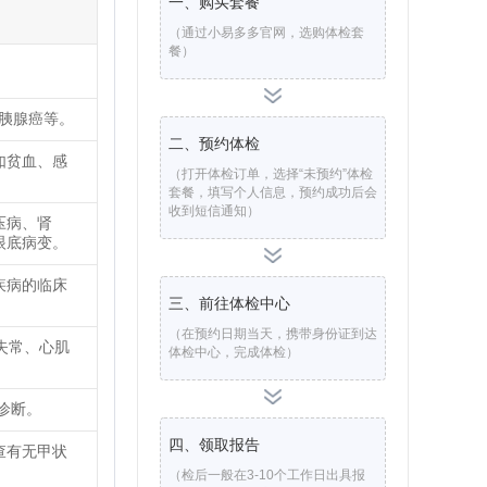
一、购买套餐
（通过小易多多官网，选购体检套
餐）
、胰腺癌等。
二、预约体检
如贫血、感
（打开体检订单，选择“未预约”体检
套餐，填写个人信息，预约成功后会
收到短信通知）
压病、肾
眼底病变。
疾病的临床
三、前往体检中心
（在预约日期当天，携带身份证到达
失常、心肌
体检中心，完成体检）
诊断。
四、领取报告
查有无甲状
（检后一般在3-10个工作日出具报