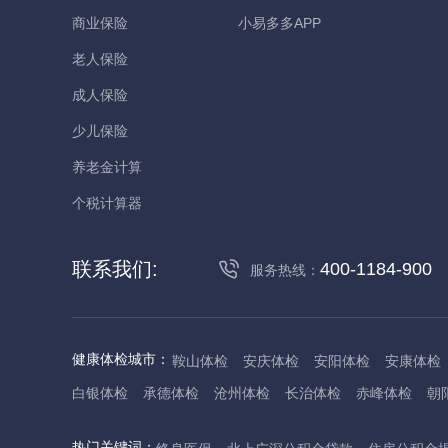
商业保险
小易多多APP
老人保险
成人保险
少儿保险
养老金计算
个税计算器
联系我们:
400-1184-900
服务热线：
健康体检城市：
鞍山体检
安庆体检
安阳体检
安康体检
白银体检
承德体检
沧州体检
长治体检
赤峰体检
朝
丹东体检
大庆体检
东营体检
德州体检
东莞体检
儋
热门关键词：