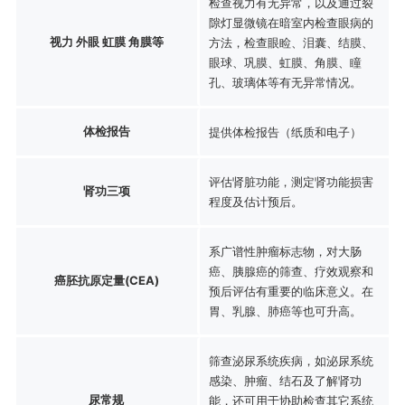
检查视力有无异常，以及通过裂
隙灯显微镜在暗室内检查眼病的
视力 外眼 虹膜 角膜等
方法，检查眼睑、泪囊、结膜、
眼球、巩膜、虹膜、角膜、瞳
孔、玻璃体等有无异常情况。
体检报告
提供体检报告（纸质和电子）
评估肾脏功能，测定肾功能损害
肾功三项
程度及估计预后。
系广谱性肿瘤标志物，对大肠
癌、胰腺癌的筛查、疗效观察和
癌胚抗原定量(CEA)
预后评估有重要的临床意义。在
胃、乳腺、肺癌等也可升高。
筛查泌尿系统疾病，如泌尿系统
感染、肿瘤、结石及了解肾功
尿常规
能，还可用于协助检查其它系统