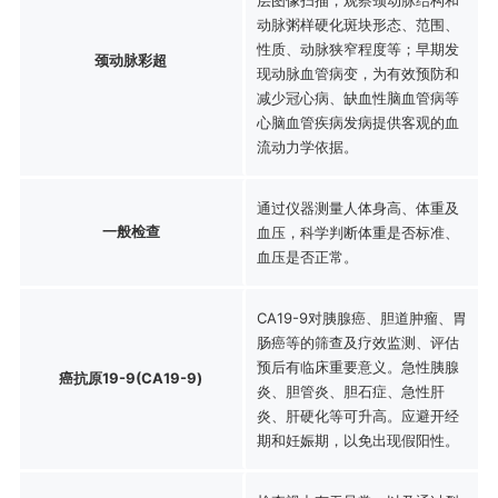
动脉粥样硬化斑块形态、范围、
性质、动脉狭窄程度等；早期发
颈动脉彩超
现动脉血管病变，为有效预防和
减少冠心病、缺血性脑血管病等
心脑血管疾病发病提供客观的血
流动力学依据。
通过仪器测量人体身高、体重及
一般检查
血压，科学判断体重是否标准、
血压是否正常。
CA19-9对胰腺癌、胆道肿瘤、胃
肠癌等的筛查及疗效监测、评估
预后有临床重要意义。急性胰腺
癌抗原19-9(CA19-9)
炎、胆管炎、胆石症、急性肝
炎、肝硬化等可升高。应避开经
期和妊娠期，以免出现假阳性。