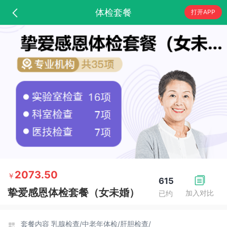
体检套餐
打开APP
2073.50
￥
615
挚爱感恩体检套餐（女未婚）
加入对比
已约
套餐内容
乳腺检查/
中老年体检/
肝胆检查/