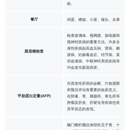
标。
餐厅
鸡蛋、稀饭、小菜、馒头、水果
检查玻璃体、视网膜、脉络膜和
视神经疾病的重要方法。许多全
身性疾病如高血压病、肾病、糖
眼底镜检查
尿病、妊娠毒血症、结节病、某
些血液病、中枢神经系统疾病等
均会发生眼底病变。
对原发性肝癌的诊断、疗效观察
和预后评估有重要的临床意义。
甲胎蛋白定量(AFP)
在卵巢、胃、胰腺癌、睾丸癌等
肿瘤及肝炎、肝硬化等疾病也有
异常状态的发现。
幽门螺杆菌抗体阳性见于胃、十