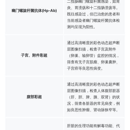
二指肠幽门螺旋杆菌感染，如胃
炎、胃溃疡和十二指肠溃疡等。
幽门螺旋杆菌抗体(Hp-Ab)
既往感染过，但已治愈的患者和
当前感染者幽门螺旋杆菌抗体检
测均呈现为阳性。
通过高清晰度的彩色动态超声断
层图像扫描，检查子宫及附件
子宫、附件彩超
（卵巢、输卵管）盆腔的情况，
筛查有无子宫肌瘤、卵巢囊肿、
子宫癌等良恶性病变。
通过高清晰度的彩色动态超声断
层图像扫描，检查人体腹部脏器
腹部彩超
（肝、胆、脾、胰、双肾）的状
况，筛查各脏器的常见病变，例
如良恶性肿瘤、肾动脉狭窄等。
肝脏的生理功能有解毒功能、代