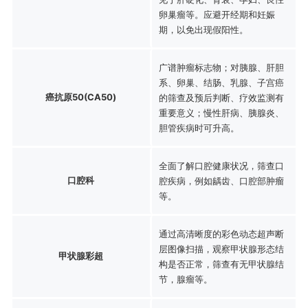
卵巢瘤等。应避开经期和妊娠
期，以免出现假阳性。
广谱肿瘤标志物；对胰腺、肝胆
系、卵巢、结肠、乳腺、子宫癌
癌抗原50(CA50)
的筛查及预后判断、疗效监测有
重要意义；慢性肝病、胰腺炎、
胆管疾病时可升高。
全面了解口腔健康状况，筛查口
口腔科
腔疾病，例如龋齿、口腔部肿瘤
等。
通过高清晰度的彩色动态超声断
层图像扫描，观察甲状腺形态结
甲状腺彩超
构是否正常，筛查有无甲状腺结
节，腺瘤等。