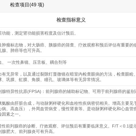
检查项目(49 项)
检查指标意义
脏功能，测定肾功能损害程度及估计预后。
性肿瘤标志物，对大肠癌、胰腺癌的筛查、疗效观察和预后评估有重要的
乳腺、肺癌等也可升高。
血、 一次性鼻镜、压舌板、耦合剂等
力有无异常，以及通过裂隙灯显微镜在暗室内检查眼病的方法，检查眼睑
球、巩膜、虹膜、角膜、瞳孔、玻璃体等有无异常情况。
列腺特异性抗原(FPSA)：前列腺癌的辅助标记物、可用于前列腺癌的鉴别
胱氨酸由肝脏合成，与动脉粥样硬化和血栓性疾病密切相关。增高主要见
心病、高血压），外周血管病变，慢性肾衰等。是动脉粥样硬化和心血管
险因素之一。
对男性前列腺癌的诊断、疗效观察、评估预后有重要临床意义。F/T＜0.1提
列腺肥大、前列腺炎可有升高。