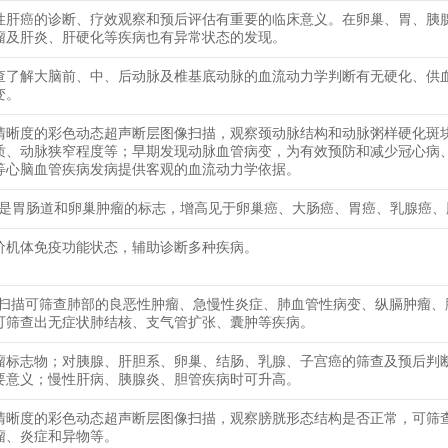
性肝癌的诊断、疗效观察和预后评估有重要的临床意义。在卵巢、胃、胰
瘤及肝炎、肝硬化等疾病也有异常状态的发现。
查了解大脑前、中、后动脉及椎基底动脉的血流动力学判断有无硬化、供
变。
清晰度的彩色动态超声断层图像扫描，观察颈动脉结构和动脉粥样硬化斑
质、动脉狭窄程度等；早期发现动脉血管病变，为有效预防和减少冠心病
等心脑血管疾病发病提供客观的血流动力学依据。
724是胃肠道和卵巢肿瘤的标志，增高见于卵巢癌、大肠癌、胃癌、乳腺癌
价机体免疫功能状态，辅助诊断多种疾病。
T扫描可筛查肺部的良恶性肿瘤、急慢性炎症、肺血管性病变、纵膈肿瘤、
可筛查出无症状肺结核、支气管扩张、囊肿等疾病。
瘤标志物；对胰腺、肝胆系、卵巢、结肠、乳腺、子宫癌的筛查及预后判
要意义；慢性肝病、胰腺炎、胆管疾病时可升高。
清晰度的彩色动态超声断层图像扫描，观察膀胱形态结构是否正常，可筛
瘤、炎症和异物等。