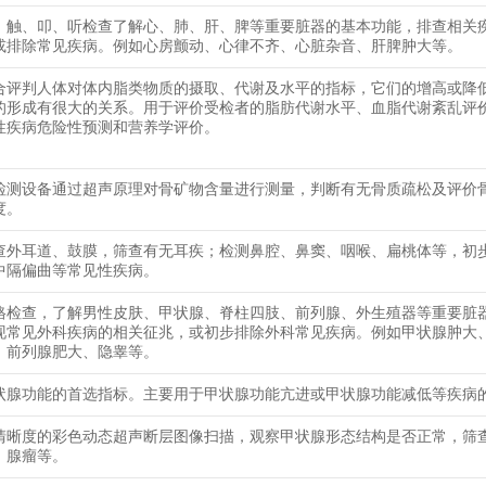
、触、叩、听检查了解心、肺、肝、脾等重要脏器的基本功能，排查相关
或排除常见疾病。例如心房颤动、心律不齐、心脏杂音、肝脾肿大等。
合评判人体对体内脂类物质的摄取、代谢及水平的指标，它们的增高或降
的形成有很大的关系。用于评价受检者的脂肪代谢水平、血脂代谢紊乱评
性疾病危险性预测和营养学评价。
检测设备通过超声原理对骨矿物含量进行测量，判断有无骨质疏松及评价
度。
查外耳道、鼓膜，筛查有无耳疾；检测鼻腔、鼻窦、咽喉、扁桃体等，初
中隔偏曲等常见性疾病。
格检查，了解男性皮肤、甲状腺、脊柱四肢、前列腺、外生殖器等重要脏
现常见外科疾病的相关征兆，或初步排除外科常见疾病。例如甲状腺肿大
、前列腺肥大、隐睾等。
状腺功能的首选指标。主要用于甲状腺功能亢进或甲状腺功能减低等疾病
清晰度的彩色动态超声断层图像扫描，观察甲状腺形态结构是否正常，筛
，腺瘤等。