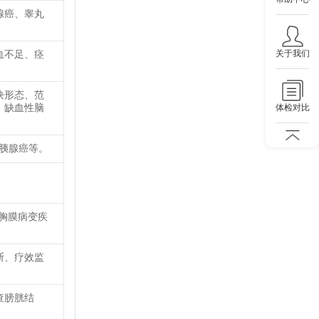
腺癌、睾丸
关于我们
血不足、痉
块形态、范
、缺血性脑
体检对比
、胰腺癌等。
胸膜病变疾
断、疗效监
查膀胱结