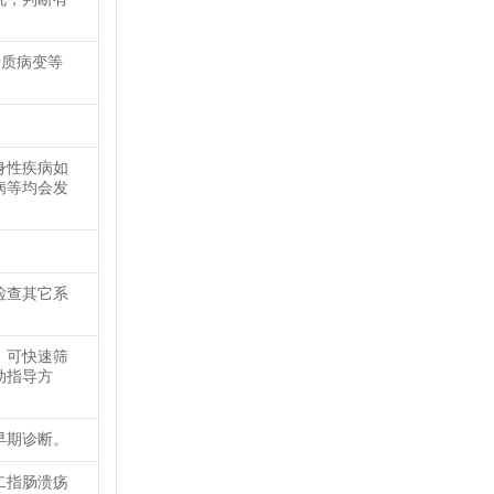
骨质病变等
身性疾病如
病等均会发
检查其它系
，可快速筛
动指导方
早期诊断。
二指肠溃疡