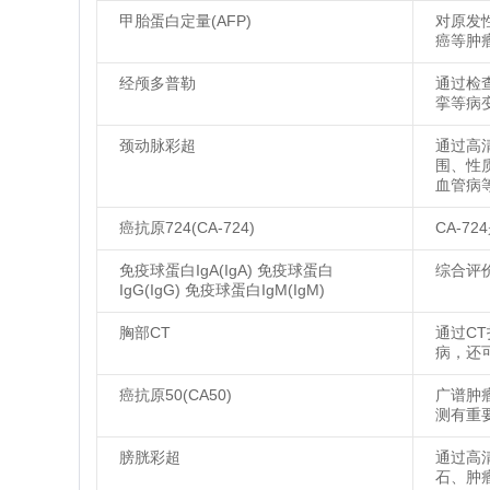
甲胎蛋白定量(AFP)
对原发
癌等肿
经颅多普勒
通过检
挛等病
颈动脉彩超
通过高
围、性
血管病
癌抗原724(CA-724)
CA-
免疫球蛋白IgA(IgA) 免疫球蛋白
综合评
IgG(IgG) 免疫球蛋白IgM(IgM)
胸部CT
通过C
病，还
癌抗原50(CA50)
广谱肿
测有重
膀胱彩超
通过高
石、肿