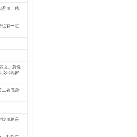
如贫血、感
癌也有一定
要意义。急性
以免出现假
它主要感染
空腹血糖是
况，判断有