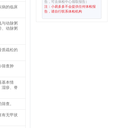
告，可去体检中心领取报告）
疾病的临床
注：小易多多不会提供任何体检报
告，请自行联系体检机构
低与动脉粥
价、动脉粥
骨质疏松的
步筛查肿
器基本情
、湿疹、脊
的筛查。
查有无甲状