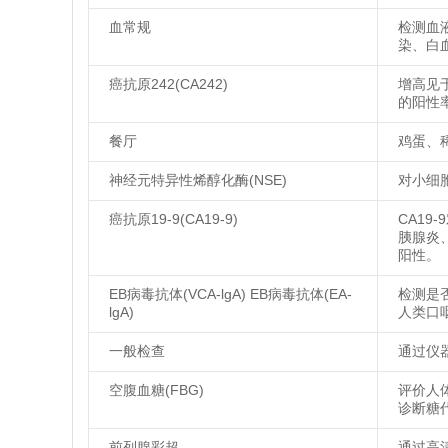
血常规
检测血
染、白
癌抗原242(CA242)
增高见
的阳性
餐厅
鸡蛋、
神经元特异性烯醇化酶(NSE)
对小细
癌抗原19-9(CA19-9)
CA1
胰腺炎
阳性。
EB病毒抗体(VCA-lgA) EB病毒抗体(EA-
检测是
lgA)
人类口
一般检查
通过仪
空腹血糖(FBG)
评价人
诊断糖
前列腺彩超
通过高