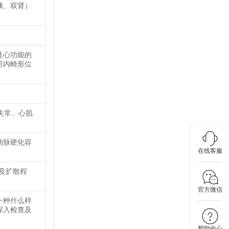
胰、双肾）
及心功能的
脏内畸形位
失常、心肌
动脉硬化容
在线客服
及扩散程
官方微信
一种什么样
深入检查及
帮助中心