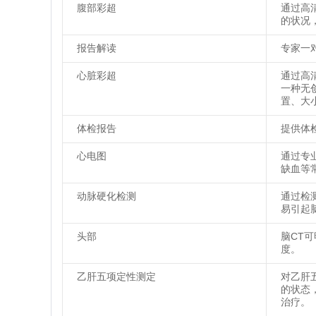
腹部彩超
通过高
的状况
报告解读
专家一
心脏彩超
通过高
一种无
置、大
体检报告
提供体
心电图
通过专
缺血等
动脉硬化检测
通过检
易引起
头部
脑CT
度。
乙肝五项定性测定
对乙肝
的状态
治疗。