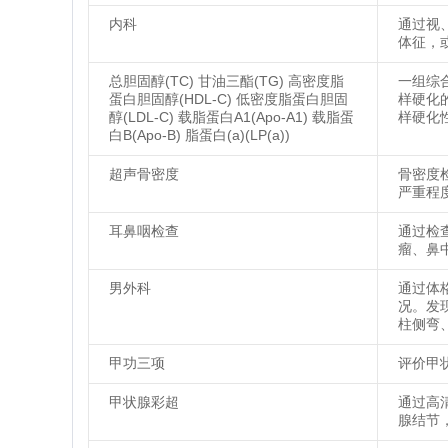
内科
通过视
体征，
总胆固醇(TC) 甘油三酯(TG) 高密度脂
一组综
蛋白胆固醇(HDL-C) 低密度脂蛋白胆固
样硬化
醇(LDL-C) 载脂蛋白A1(Apo-A1) 载脂蛋
样硬化
白B(Apo-B) 脂蛋白(a)(LP(a))
超声骨密度
骨密度
严重程
耳鼻咽检查
通过检
瘤、鼻
男外科
通过体
况。发
柱侧弯
甲功三项
评价甲
甲状腺彩超
通过高
腺结节