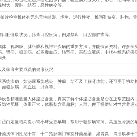
腺增大、囊肿、结石，恶性病变等。
线拍片检查椎体有无先天性畸形、增生、退行性变、椎间孔狭窄、肿物、
解口腔健康状况，筛查口腔疾病，例如龋齿、口腔部肿瘤等。
璃体、视网膜、脉络膜和视神经疾病的重要方法，并能保留资料。许多全
病、肾病、糖尿病、妊娠毒血症、结节病、某些血液病、中枢神经系统疾
病变。
人及家庭主要成员的健康状况
尿系统疾病，如泌尿系统感染、肿瘤、结石及了解肾功能，还可用于协助
，如糖尿病、高血压、肝炎等。
学设备精准测量人体脂肪含量，真实了解个体脂肪含量是否在正常范围内
及隐性肥胖（体重正常，体脂肪含量超标）人群。便于提供针对性营养运
白蛋白定量增高提示肾小球受损早期，常用于糖尿病肾病、高血压肾病的
杆菌抗体阳性见于胃、十二指肠幽门螺旋杆菌感染，如胃炎、胃溃疡和十