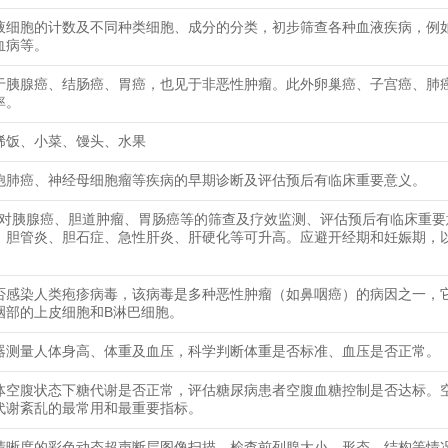
液细胞的计数及不同种类细胞、成分的分类，初步筛查各种血液疾病，例
血病等。
于胰腺癌、结肠癌、胃癌，也见于非恶性肿瘤。此外卵巢癌、子宫癌、肺
率。
稀饭、小菜、馒头、水果
胞肺癌、神经母细胞瘤等疾病的早期诊断及评估预后有临床重要意义。
9-9对胰腺癌、胆道肿瘤、胃肠癌等的筛查及疗效监测、评估预后有临床重
、胆管炎、胆石症、急性肝炎、肝硬化等可升高。应避开经期和妊娠期，
否感染人类疱疹病毒，该病毒是多种恶性肿瘤（如鼻咽癌）的病因之一，
咽部的上皮细胞和B淋巴细胞。
器测量人体身高、体重及血压，科学判断体重是否标准、血压是否正常。
体空腹状态下糖代谢是否正常，评估糖尿病患者空腹血糖控制是否达标。
代谢紊乱的最常用和最重要指标。
清晰度的彩色动态超声断层图像扫描，检查前列腺大小、形态、结构等情