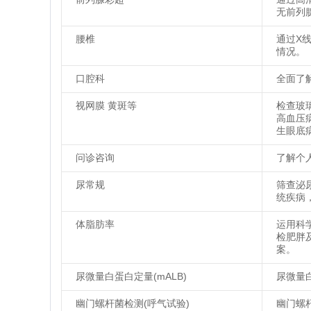
无前列
腰椎
通过X
情况。
口腔科
全面了
视网膜 黄斑等
检查玻
高血压
生眼底
问诊咨询
了解个
尿常规
筛查泌
统疾病
体脂肪率
运用科
检肥胖
案。
尿微量白蛋白定量(mALB)
尿微量
幽门螺杆菌检测(呼气试验)
幽门螺