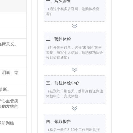
一、购买套餐
（通过小易多多官网，选购体检套
餐）
二、预约体检
临床意义。
（打开体检订单，选择“未预约”体检
套餐，填写个人信息，预约成功后会
收到短信通知）
、泪囊、结
三、前往体检中心
诊断。
（在预约日期当天，携带身份证到达
体检中心，完成体检）
于心血管疾
疾病发病的
四、领取报告
示前列腺
（检后一般在3-10个工作日出具报