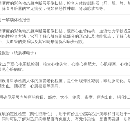
清晰度的彩色动态超声断层图像扫描，检查人体腹部脏器（肝、胆、脾、
，筛查各脏器的常见病变，例如良恶性肿瘤、肾动脉狭窄等。
对一解读体检报告
清晰度的彩色动态超声断层图像扫描，观察心血管结构、血流动力学状况
创伤性检查方法，它可了解心脏各组成部分的形态以及功能状态，了解心
小、大血管的关系以及其它畸形情况和病变程度。
检报告（纸质和电子）
业12导联心电图机检测，筛查心律失常、心室心房肥大、心肌梗塞、心律
常见心脏病症。
测设备科学检测人体的血管老化程度，是否出现弹性减弱，即动脉硬化。
脑出血、脑梗塞、心肌梗塞等疾病。
可明确显示颅内肿瘤的数目、部位、大小、轮廓、密度、瘤内出血、钙化以
五项的定性检查（阴性或阳性），用于评价是否感染乙肝病毒和目前处于
，同时可以了解对乙肝病毒是否有免疫力、有无传染性、是否需要进一步