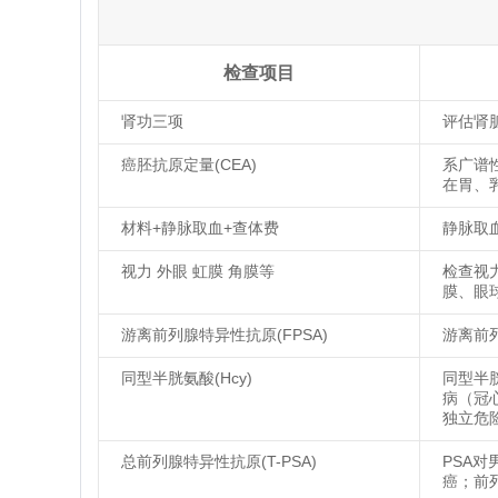
检查项目
肾功三项
评估肾
癌胚抗原定量(CEA)
系广谱
在胃、
材料+静脉取血+查体费
静脉取
视力 外眼 虹膜 角膜等
检查视
膜、眼
游离前列腺特异性抗原(FPSA)
游离前
同型半胱氨酸(Hcy)
同型半
病（冠
独立危
总前列腺特异性抗原(T-PSA)
PSA
癌；前