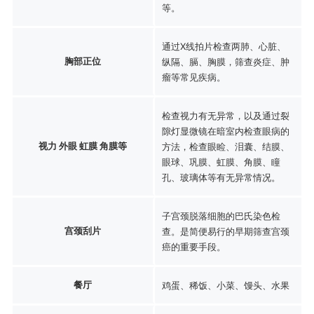
等。
通过X线拍片检查两肺、心脏、
胸部正位
纵隔、膈、胸膜，筛查炎症、肿
瘤等常见疾病。
检查视力有无异常，以及通过裂
隙灯显微镜在暗室内检查眼病的
视力 外眼 虹膜 角膜等
方法，检查眼睑、泪囊、结膜、
眼球、巩膜、虹膜、角膜、瞳
孔、玻璃体等有无异常情况。
子宫颈脱落细胞的巴氏染色检
宫颈刮片
查。是简便易行的早期筛查宫颈
癌的重要手段。
餐厅
鸡蛋、稀饭、小菜、馒头、水果