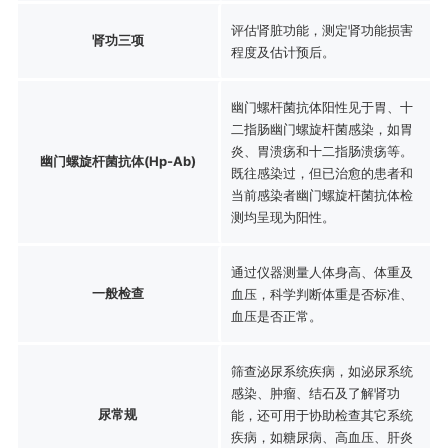
评估肾脏功能，测定肾功能损害
肾功三项
程度及估计预后。
幽门螺杆菌抗体阳性见于胃、十
二指肠幽门螺旋杆菌感染，如胃
炎、胃溃疡和十二指肠溃疡等。
幽门螺旋杆菌抗体(Hp-Ab)
既往感染过，但已治愈的患者和
当前感染者幽门螺旋杆菌抗体检
测均呈现为阳性。
通过仪器测量人体身高、体重及
一般检查
血压，科学判断体重是否标准、
血压是否正常。
筛查泌尿系统疾病，如泌尿系统
感染、肿瘤、结石及了解肾功
尿常规
能，还可用于协助检查其它系统
疾病，如糖尿病、高血压、肝炎