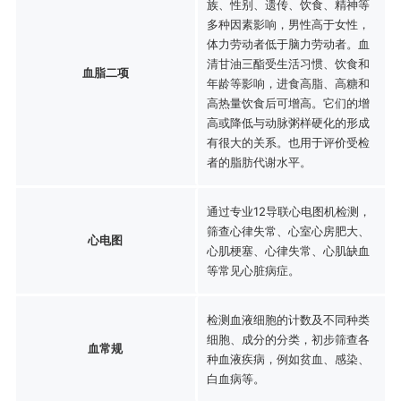
族、性别、遗传、饮食、精神等
多种因素影响，男性高于女性，
体力劳动者低于脑力劳动者。血
清甘油三酯受生活习惯、饮食和
血脂二项
年龄等影响，进食高脂、高糖和
高热量饮食后可增高。它们的增
高或降低与动脉粥样硬化的形成
有很大的关系。也用于评价受检
者的脂肪代谢水平。
通过专业12导联心电图机检测，
筛查心律失常、心室心房肥大、
心电图
心肌梗塞、心律失常、心肌缺血
等常见心脏病症。
检测血液细胞的计数及不同种类
细胞、成分的分类，初步筛查各
血常规
种血液疾病，例如贫血、感染、
白血病等。