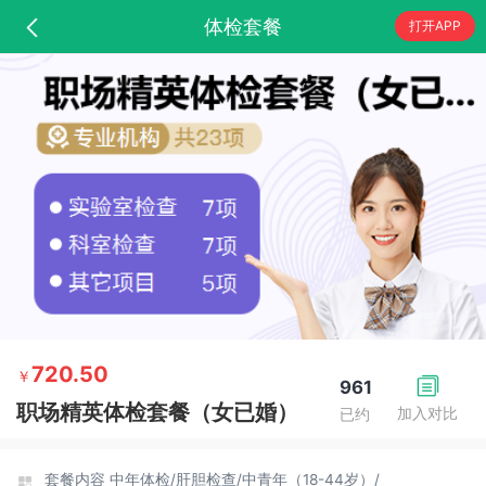
体检套餐
打开APP
720.50
￥
961
职场精英体检套餐（女已婚）
加入对比
已约
套餐内容
中年体检/
肝胆检查/
中青年（18-44岁）/