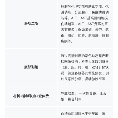
肝脏的生理功能有解毒功能、代
谢功能、分泌胆汁、免疫防御功
能等。ALT、AST越高肝细胞损
肝功二项
伤就越重，ALT、AST升高的原
因有很多，例如喝酒、疲劳、熬
夜、服药、肥胖、脂肪肝、肝胆
疾病等。
通过高清晰度的彩色动态超声断
层图像扫描，检查人体腹部脏器
腹部彩超
（肝、胆、脾、胰、双肾）的状
况，筛查各脏器的常见病变，例
如良恶性肿瘤、肾动脉狭窄等。
静脉取血、 一次性鼻镜、压舌
材料+静脉取血+查体费
板、耦合剂等
血清总胆固醇水平受年龄、家