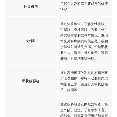
了解个人及家庭主要成员的健康
问诊咨询
状况
通过体格检查，了解女性皮肤、
甲状腺、脊柱四肢、乳腺、外生
殖器等重要脏器基本情况。发现
女外科
常见外科疾病的相关征兆，或初
步筛查外科常见疾病。例如甲状
腺肿大、湿疹、脊柱侧弯、乳腺
肿瘤、乳腺增生等疾病。
通过高清晰度的彩色动态超声断
层图像扫描，观察甲状腺形态结
甲状腺彩超
构是否正常，筛查有无甲状腺结
节，腺瘤等。
通过妇科触诊及内窥器检查，检
查外阴、阴道、子宫颈和子宫、
输卵管、卵巢及宫旁组织和盆腔