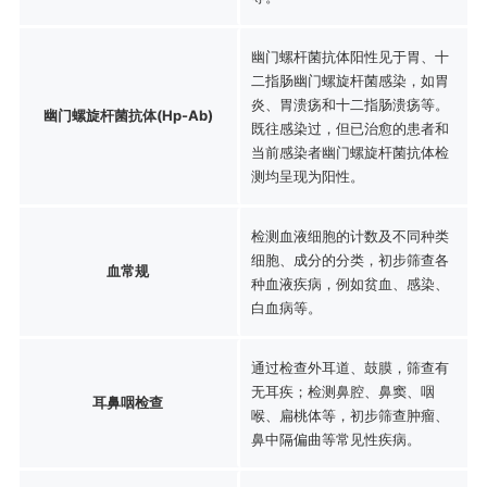
幽门螺杆菌抗体阳性见于胃、十
二指肠幽门螺旋杆菌感染，如胃
炎、胃溃疡和十二指肠溃疡等。
幽门螺旋杆菌抗体(Hp-Ab)
既往感染过，但已治愈的患者和
当前感染者幽门螺旋杆菌抗体检
测均呈现为阳性。
检测血液细胞的计数及不同种类
细胞、成分的分类，初步筛查各
血常规
种血液疾病，例如贫血、感染、
白血病等。
通过检查外耳道、鼓膜，筛查有
无耳疾；检测鼻腔、鼻窦、咽
耳鼻咽检查
喉、扁桃体等，初步筛查肿瘤、
鼻中隔偏曲等常见性疾病。