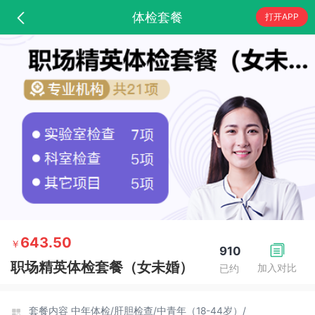
体检套餐
打开APP
643.50
￥
910
职场精英体检套餐（女未婚）
加入对比
已约
套餐内容
中年体检/
肝胆检查/
中青年（18-44岁）/