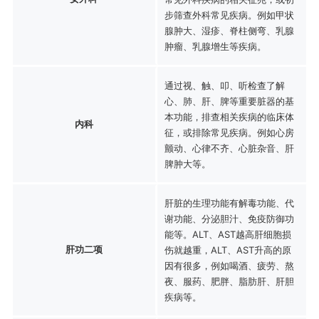
步筛查外科常见疾病。例如甲状
腺肿大、湿疹、脊柱侧弯、乳腺
肿瘤、乳腺增生等疾病。
通过视、触、叩、听检查了解
心、肺、肝、脾等重要脏器的基
本功能，排查相关疾病的临床体
内科
征，或排除常见疾病。例如心房
颤动、心律不齐、心脏杂音、肝
脾肿大等。
肝脏的生理功能有解毒功能、代
谢功能、分泌胆汁、免疫防御功
能等。ALT、AST越高肝细胞损
肝功二项
伤就越重，ALT、AST升高的原
因有很多，例如喝酒、疲劳、熬
夜、服药、肥胖、脂肪肝、肝胆
疾病等。