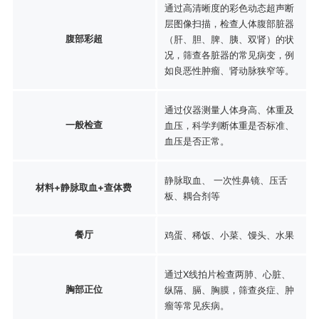
通过高清晰度的彩色动态超声断
层图像扫描，检查人体腹部脏器
腹部彩超
（肝、胆、脾、胰、双肾）的状
况，筛查各脏器的常见病变，例
如良恶性肿瘤、肾动脉狭窄等。
通过仪器测量人体身高、体重及
一般检查
血压，科学判断体重是否标准、
血压是否正常。
静脉取血、 一次性鼻镜、压舌
材料+静脉取血+查体费
板、耦合剂等
餐厅
鸡蛋、稀饭、小菜、馒头、水果
通过X线拍片检查两肺、心脏、
胸部正位
纵隔、膈、胸膜，筛查炎症、肿
瘤等常见疾病。