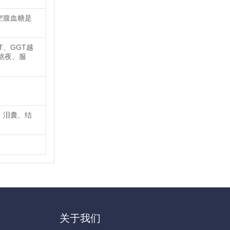
空腹血糖是
T、GGT越
熬夜、服
、泪囊、结
关于我们