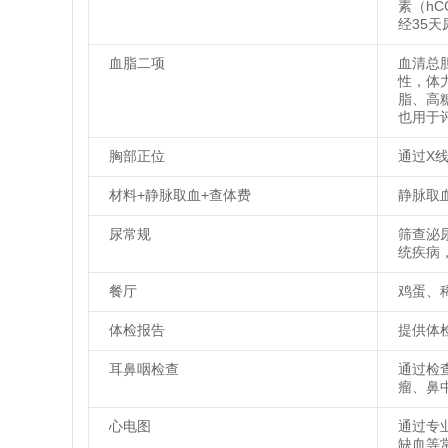
素（h
经35
血脂二项
血清总
性，体
脂、高
也用于
胸部正位
通过X
材料+静脉取血+查体费
静脉取
尿常规
筛查泌
统疾病
餐厅
鸡蛋、
体检报告
提供体
耳鼻咽检查
通过检
瘤、鼻
心电图
通过专
缺血等