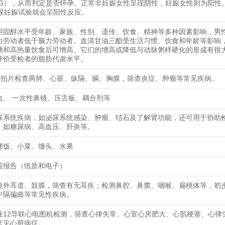
CG），从而判定是否怀孕。正常非妊娠女性呈现阴性，妊娠女性则为阳性
天尿妊娠试验就会呈阳性反应。
胆固醇水平受年龄、家族、性别、遗传、饮食、精神等多种因素影响，男
力劳动者低于脑力劳动者。血清甘油三酯受生活习惯、饮食和年龄等影响
糖和高热量饮食后可增高。它们的增高或降低与动脉粥样硬化的形成有很
评价受检者的脂肪代谢水平。
线拍片检查两肺、心脏、纵隔、膈、胸膜，筛查炎症、肿瘤等常见疾病。
血、 一次性鼻镜、压舌板、耦合剂等
尿系统疾病，如泌尿系统感染、肿瘤、结石及了解肾功能，还可用于协助
，如糖尿病、高血压、肝炎等。
稀饭、小菜、馒头、水果
检报告（纸质和电子）
查外耳道、鼓膜，筛查有无耳疾；检测鼻腔、鼻窦、咽喉、扁桃体等，初
中隔偏曲等常见性疾病。
业12导联心电图机检测，筛查心律失常、心室心房肥大、心肌梗塞、心律
常见心脏病症。