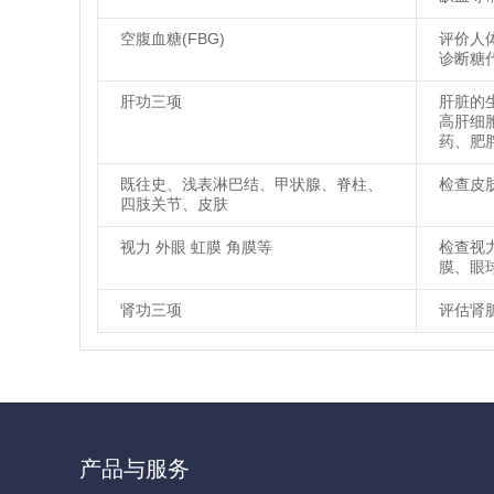
空腹血糖(FBG)
评价人
诊断糖
肝功三项
肝脏的
高肝细
药、肥
既往史、浅表淋巴结、甲状腺、脊柱、
检查皮
四肢关节、皮肤
视力 外眼 虹膜 角膜等
检查视
膜、眼
肾功三项
评估肾
产品与服务