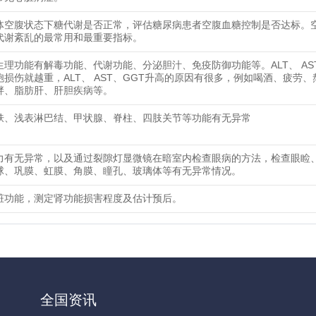
体空腹状态下糖代谢是否正常，评估糖尿病患者空腹血糖控制是否达标。
代谢紊乱的最常用和最重要指标。
生理功能有解毒功能、代谢功能、分泌胆汁、免疫防御功能等。ALT、 AS
胞损伤就越重，ALT、 AST、GGT升高的原因有很多，例如喝酒、疲劳、
胖、脂肪肝、肝胆疾病等。
肤、浅表淋巴结、甲状腺、脊柱、四肢关节等功能有无异常
力有无异常，以及通过裂隙灯显微镜在暗室内检查眼病的方法，检查眼睑
球、巩膜、虹膜、角膜、瞳孔、玻璃体等有无异常情况。
脏功能，测定肾功能损害程度及估计预后。
全国资讯