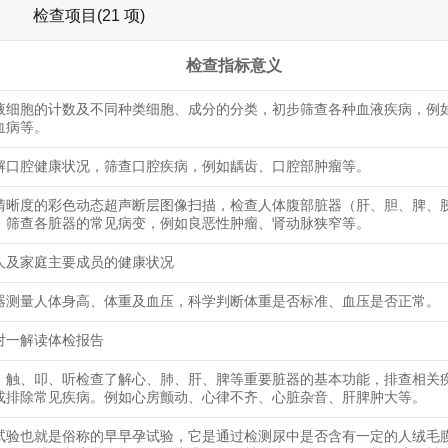
检查项目(21 项)
检查指标意义
液细胞的计数及不同种类细胞、成分的分类，初步筛查各种血液疾病，例
血病等。
解口腔健康状况，筛查口腔疾病，例如龋齿、口腔部肿瘤等。
清晰度的彩色动态超声断层图像扫描，检查人体腹部脏器（肝、胆、脾、
，筛查各脏器的常见病变，例如良恶性肿瘤、肾动脉狭窄等。
人及家庭主要成员的健康状况
器测量人体身高、体重及血压，科学判断体重是否标准、血压是否正常。
对一解读体检报告
、触、叩、听检查了解心、肺、肝、脾等重要脏器的基本功能，排查相关
或排除常见疾病。例如心房颤动、心律不齐、心脏杂音、肝脾肿大等。
试验也就是俗称的早早孕试验，它是通过检测尿中是否含有一定的人绒毛