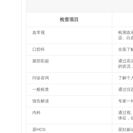
检查项目
血常规
检测血
染、白
口腔科
全面了
腹部彩超
通过高
的状况
问诊咨询
了解个
一般检查
通过仪
报告解读
专家一
内科
通过视
体征，
尿HCG
尿妊娠