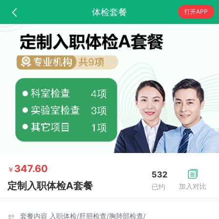
体检套餐
打开APP
347.60
￥
532
定制入职体检A套餐
加入对比
已约
套餐内容
入职体检/
肝胆检查/
胸肺部检查/