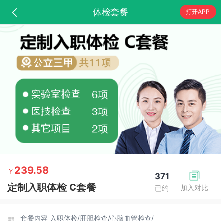
体检套餐
打开APP
239.58
￥
371
定制入职体检 C套餐
加入对比
已约
套餐内容
入职体检/
肝胆检查/
心脑血管检查/