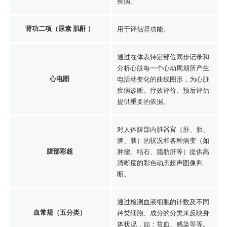
疾病。
肾功二项（尿素 肌酐 ）
用于评估肾功能。
通过在体表特定部位同步记录和
分析心脏每一个心动周期所产生
心电图
电活动变化的曲线图形，为心脏
疾病诊断、疗效评价、预后评估
提供重要的依据。
对人体腹部内脏器官（肝、胆、
脾、胰）的状况和各种病变（如
腹部彩超
肿瘤、结石、脂肪肝等）提供高
清晰度的彩色动态超声图像判
断。
通过检测血液细胞的计数及不同
血常规（五分类）
种类细胞、成分的分类来反映身
体状况，如：贫血、感染等等。