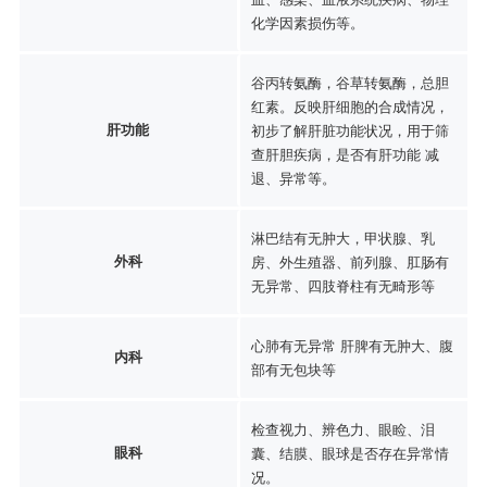
化学因素损伤等。
谷丙转氨酶，谷草转氨酶，总胆
红素。反映肝细胞的合成情况，
肝功能
初步了解肝脏功能状况，用于筛
查肝胆疾病，是否有肝功能 减
退、异常等。
淋巴结有无肿大，甲状腺、乳
外科
房、外生殖器、前列腺、肛肠有
无异常、四肢脊柱有无畸形等
心肺有无异常 肝脾有无肿大、腹
内科
部有无包块等
检查视力、辨色力、眼睑、泪
眼科
囊、结膜、眼球是否存在异常情
况。