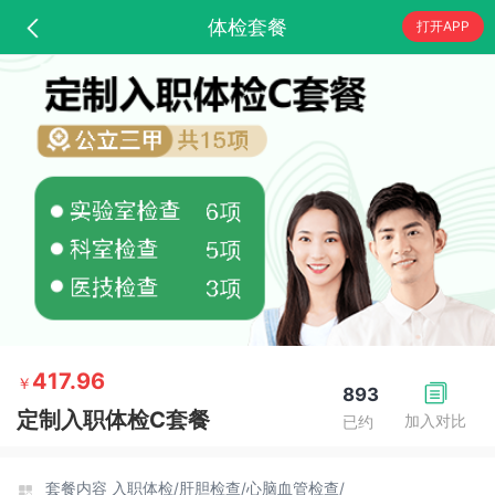
体检套餐
打开APP
417.96
￥
893
定制入职体检C套餐
加入对比
已约
套餐内容
入职体检/
肝胆检查/
心脑血管检查/