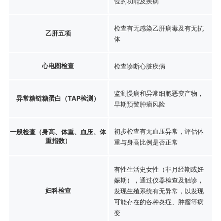
位的功能及疾病
检查有无感染乙肝病毒及有无抗
乙肝五项
体
心电图检查
检查诊断心脏疾病
监测慢病和异常细胞恶变产物，
异常糖链糖蛋白（TAP检测）
早期预警肿瘤风险
初步检查有无血压异常，评估体
一般检查（身高、体重、血压、体
重指数）
重与身高比例是否正常
有性生活史女性（非月经期或妊
娠期），通过仪器检查及触诊，
妇科检查
发现生殖系统有无异常，以发现
可能存在的各种炎症、肿瘤等病
变