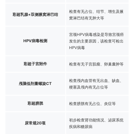
检查有无占位、结节、增生及腋
彩超乳腺+双侧腋窝淋巴结
窝淋巴结有无肿大等
宫颈HPV病毒感染是导致宫颈癌
HPV病毒检测
发生的主要原因，该检查可检出
HPV病毒
彩超子宫附件
检查有无子宫肌瘤、卵巢囊肿等
检查颅内血管有无出血、缺血、
颅脑低剂量螺旋CT
梗塞及颅内有无占位等
彩超膀胱
检查膀胱有无占位、炎症等
初步检查肾功能情况、泌尿系统
尿常规20项
疾病和糖尿病