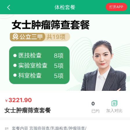
体检套餐
打开APP
3221.90
￥
0
女士肿瘤筛查套餐
加入对比
已约
套餐内容
宫颈癌筛查/
乳腺检查/
肿瘤筛查/