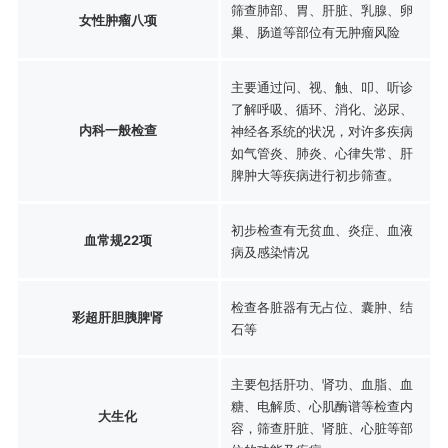
筛查肺部、胃、肝脏、乳腺、卵
女性肿瘤八项
巢、肠道等部位有无肿瘤风险
主要通过问、视、触、叩、听诊
了解呼吸、循环、消化、泌尿、
内科一般检查
神经各系统的状况，对许多疾病
如气管炎、肺炎、心律失常、肝
脾肿大等疾病进行初步筛查。
初步检查有无贫血、炎症、血液
血常规22项
病及感染情况
检查各脏器有无占位、囊肿、结
彩超肝胆胰脾肾
石等
主要包括肝功、肾功、血脂、血
糖、电解质、心肌酶谱等检查内
大生化
容，筛查肝脏、肾脏、心脏等部