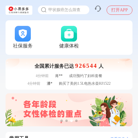
入职体检在线预约
7分钟前
林**
购买了小熊电烤箱 DKX-F10M6
甲状腺癌怎么筛查
打开APP
刚刚
姜**
购买了五常稻花香2号大米
刚刚
姜**
购买了五常稻花香2号大米
刚刚
王**
成功预约了企业招工体检套餐
刚刚
王**
成功预约了企业招工体检套餐
1分钟前
肖**
成功预约了坐班族体检套餐（男）
社保服务
健康体检
1分钟前
姜**
购买了五常稻花香2号大米
2分钟前
袁**
购买了美的体重秤 MO-CW5 白色
926544
全国累计服务已达
人
2分钟前
李**
成功预约了老年女性体检套餐
4分钟前
肖**
成功预约了妇科套餐
4分钟前
潘*
购买了美的1.5L电热水壶HJ1522
6分钟前
潘*
购买了美的1.5L电热水壶HJ1522
6分钟前
张**
成功预约糖尿病强化体检套餐
7分钟前
江**
成功预约了女性VIP体检套餐
7分钟前
林**
购买了小熊电烤箱 DKX-F10M6
刚刚
姜**
购买了五常稻花香2号大米
刚刚
姜**
购买了五常稻花香2号大米