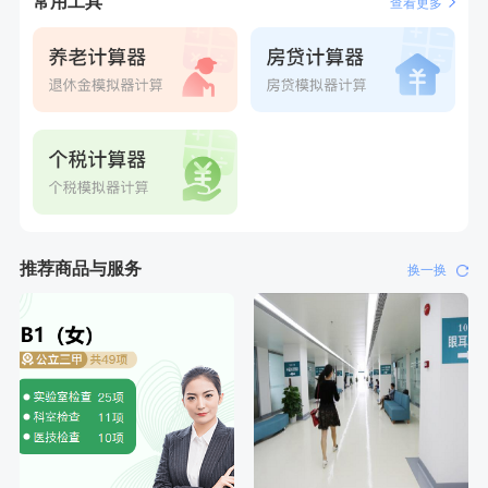
常用工具
4分钟前
李**
成功预约了白领女士体检套餐
查看更多
6分钟前
叶**
成功预约了男性婚前体检基础套餐
6分钟前
林**
购买了小熊电烤箱 DKX-F10M6
7分钟前
陆**
购买了固本堂阿胶糕传统口味400g
7分钟前
赵**
成功预约青春体检卡（女）
刚刚
莫**
成功预约了青少年体检套餐
刚刚
莫**
成功预约了青少年体检套餐
推荐商品与服务
换一换