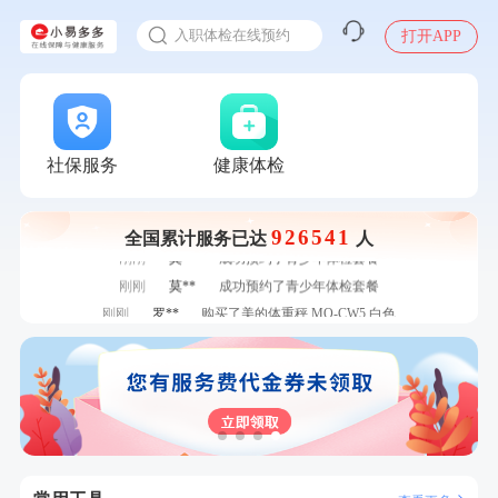
感染人偏肺病毒就会得肺炎吗
入职体检在线预约
打开APP
甲状腺癌怎么筛查
社保服务
健康体检
7分钟前
陆**
购买了固本堂阿胶糕传统口味400g
7分钟前
赵**
成功预约青春体检卡（女）
926541
全国累计服务已达
人
刚刚
莫**
成功预约了青少年体检套餐
刚刚
莫**
成功预约了青少年体检套餐
刚刚
罗**
购买了美的体重秤 MO-CW5 白色
刚刚
罗**
购买了美的体重秤 MO-CW5 白色
1分钟前
赵*
购买了油米有福B款
1分钟前
苗**
成功预约了男性婚前体检基础套餐
2分钟前
江**
成功预约了女性VIP体检套餐
2分钟前
毛**
购买了联创雅斯奶锅DF-CP103M
4分钟前
黎**
购买了厨房家用多功能不锈钢刀具六件套装