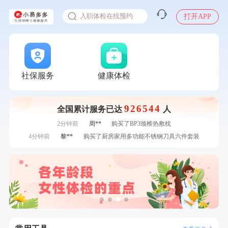
感染人偏肺病毒就会得肺炎吗
7分钟前
何**
购买了姚朵朵-1000g粗粮生活礼盒
入职体检在线预约
打开APP
7分钟前
苗**
成功预约了男性婚前体检基础套餐
甲状腺癌怎么筛查
刚刚
姜**
成功预约了女性VIP体检套餐
刚刚
姜**
成功预约了女性VIP体检套餐
刚刚
陆**
购买了固本堂阿胶糕传统口味400g
刚刚
陆**
购买了固本堂阿胶糕传统口味400g
社保服务
健康体检
1分钟前
罗**
购买了美的体重秤 MO-CW5 白色
1分钟前
孙**
成功预约了商务应酬体检（男）
926544
全国累计服务已达
人
2分钟前
孙**
成功预约了商务应酬体检（男）
2分钟前
周**
购买了BP3颈椎热敷枕
4分钟前
黎**
购买了厨房家用多功能不锈钢刀具六件套装
4分钟前
郑**
成功预约了脑血管系统套餐
6分钟前
毛**
成功预约了尊享版孕前套餐（女）
6分钟前
戴*
购买了便携式手持小风扇
7分钟前
何**
购买了姚朵朵-1000g粗粮生活礼盒
7分钟前
苗**
成功预约了男性婚前体检基础套餐
刚刚
姜**
成功预约了女性VIP体检套餐
刚刚
姜**
成功预约了女性VIP体检套餐