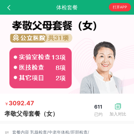
体检套餐
打开APP
3092.47
￥
611
孝敬父母套餐（女）
加入对比
已约
套餐内容
乳腺检查/
中老年体检/
肝胆检查/