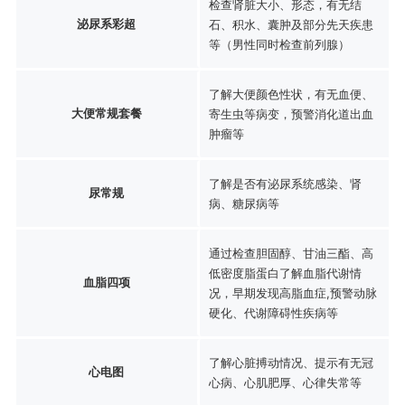
检查肾脏大小、形态，有无结
泌尿系彩超
石、积水、囊肿及部分先天疾患
等（男性同时检查前列腺）
了解大便颜色性状，有无血便、
大便常规套餐
寄生虫等病变，预警消化道出血
肿瘤等
了解是否有泌尿系统感染、肾
尿常规
病、糖尿病等
通过检查胆固醇、甘油三酯、高
低密度脂蛋白了解血脂代谢情
血脂四项
况，早期发现高脂血症,预警动脉
硬化、代谢障碍性疾病等
了解心脏搏动情况、提示有无冠
心电图
心病、心肌肥厚、心律失常等