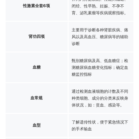
性激素全套6项
闭经、性早熟、妊娠、不孕不
育、泌乳素瘤等疾病观察指标。
主要用于诊断各种肾脏疾病、痛
肾功四项
风以及高血压、糖尿病等的辅助
诊断
甄别糖尿病及高、低血糖症；检
血糖
测糖尿病血糖变化指标；确定血
糖监控指标
通过检测血液细胞的计数及不同
血常规
种类细胞、成分的分类来反映身
体状况，如：贫血、感染等。
了解遗传性状，便于紧急情况下
血型
的手术输血