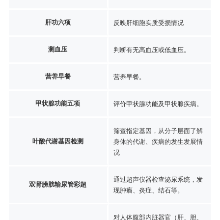
肝功六项
反映肝细胞实质受损情况
测血压
判断有无高血压或低血压。
营养早餐
营养早餐。
甲状腺功能五项
评价甲状腺功能及甲状腺疾病。
筛查指定基因，从分子层面了解
叶酸代谢基因检测
身体的代谢、疾病的发生发展情
况
通过超声仪器检查泌尿系统，发
双肾膀胱输尿管彩超
现肿瘤、炎症、结石等。
对人体腹部内脏器官（肝、胆、