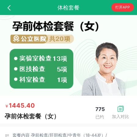
体检套餐
打开APP
1445.40
￥
775
孕前体检套餐（女）
加入对比
已约
套餐内容
孕前检查/
肝胆检查/
中青年（18-44岁）/