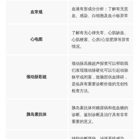
血液有形成分分析：了解有无贫
血常规
血、感染、白细胞及血小板异常
了解有无心律失常、心肌缺血、
心电图
心肌梗塞、心房/心室肥厚等异常
情况。
颈动脉高频超声探查可以帮助我
们发现颈动脉硬化可以引起动脉
颈动脉彩超
狭窄或闭塞，致脑部供血障碍，
是临床有重要诊断价值的无创性
检查方法。
胰岛素抗体对糖尿病和低血糖的
胰岛素抗体
诊断、鉴别诊断及治疗具有非常
重要的意义。
辅助诊断肾病、泌尿系统感染、