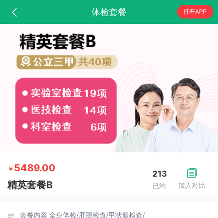
体检套餐
打开APP
5489.00
￥
213
精英套餐B
加入对比
已约
套餐内容
全身体检/
肝胆检查/
甲状腺检查/