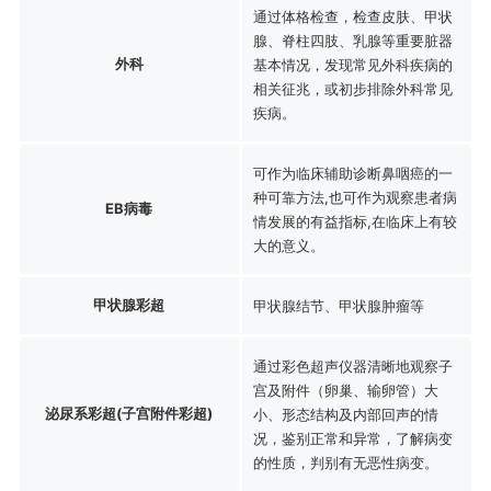
通过体格检查，检查皮肤、甲状
腺、脊柱四肢、乳腺等重要脏器
外科
基本情况，发现常见外科疾病的
相关征兆，或初步排除外科常见
疾病。
可作为临床辅助诊断鼻咽癌的一
种可靠方法,也可作为观察患者病
EB病毒
情发展的有益指标,在临床上有较
大的意义。
甲状腺彩超
甲状腺结节、甲状腺肿瘤等
通过彩色超声仪器清晰地观察子
宫及附件（卵巢、输卵管）大
泌尿系彩超(子宫附件彩超)
小、形态结构及内部回声的情
况，鉴别正常和异常，了解病变
的性质，判别有无恶性病变。