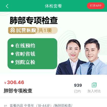
体检套餐
打开APP
306.46
￥
939
肺部专项检查
加入对比
已约
套餐内容
中青年（18-44岁）/
胸肺部检查/