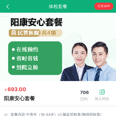
体检套餐
打开APP
693.00
￥
706
阳康安心套餐
加入对比
已约
套餐内容
中青年（18-44岁）/
心脑血管检查/
胸肺部检查/