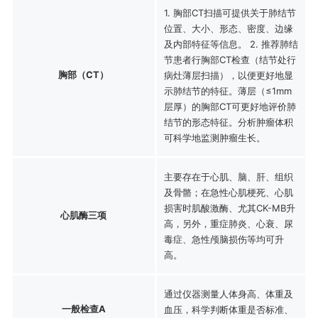
1. 胸部CT扫描可提供关于肺结节
位置、大小、形态、密度、边缘
及内部特征等信息。 2. 推荐肺结
节患者行胸部CT检查（结节处行
胸部（CT）
病灶薄层扫描），以便更好地显
示肺结节的特征。薄层（≤1mm
层厚）的胸部CT可更好地评价肺
结节的形态特征。分析肿瘤体积
可科学地监测肿瘤生长。
主要存在于心肌、脑、肝、组织
及骨骼；在急性心肌梗死、心肌
损害时肌酸激酶、尤其CK-MB升
心肌酶三项
高，另外，重症肺炎、心衰、尿
毒症、急性颅脑损伤等均可升
高。
通过仪器测量人体身高、体重及
一般检查A
血压，科学判断体重是否标准、