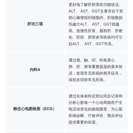
更好地了解肝胆系统功能状况。
ALT、 AST、GGT主要存在于肝
胆心脑肾组织细胞内，肝细胞损
肝功三项
伤越大ALT、 AST、GGT就越
高。急慢性肝炎、脂肪肝、肝硬
化、肝癌、胆管炎等疾病均可引
起ALT、 AST、GGT升高。
通过视、触、叩、听检查心、
肺、肝、脾等重要脏器的基本状
内科A
况，发现常见疾病的相关征兆，
或初步排除常见疾病。
通过在体表特定部位同步记录和
分析心脏每一个心动周期所产生
静态心电图检查（ECG）
电活动变化的曲线图形，为心脏
疾病诊断、疗效评价、预后评估
提供重要的依据。