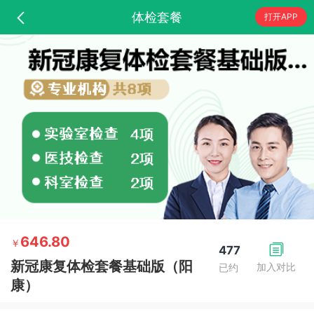
体检套餐
打开APP
646.80
￥
477
新冠康复体检套餐基础版（阳
加入对比
已约
康）