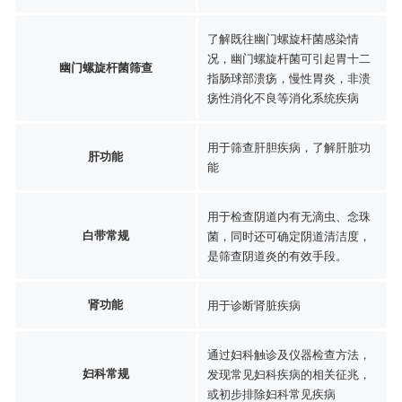
了解既往幽门螺旋杆菌感染情
况，幽门螺旋杆菌可引起胃十二
幽门螺旋杆菌筛查
指肠球部溃疡，慢性胃炎，非溃
疡性消化不良等消化系统疾病
用于筛查肝胆疾病，了解肝脏功
肝功能
能
用于检查阴道内有无滴虫、念珠
白带常规
菌，同时还可确定阴道清洁度，
是筛查阴道炎的有效手段。
肾功能
用于诊断肾脏疾病
通过妇科触诊及仪器检查方法，
妇科常规
发现常见妇科疾病的相关征兆，
或初步排除妇科常见疾病