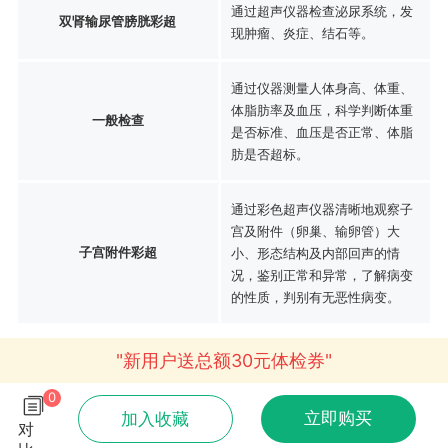
通过超声仪器检查泌尿系统，发
双肾输尿管膀胱彩超
现肿瘤、炎症、结石等。
通过仪器测量人体身高、体重、
体脂肪率及血压，科学判断体重
一般检查
是否标准、血压是否正常、体脂
肪是否超标。
通过彩色超声仪器清晰地观察子
宫及附件（卵巢、输卵管）大
子宫附件彩超
小、形态结构及内部回声的情
况，鉴别正常和异常，了解病变
的性质，判别有无恶性病变。
"新用户送总额30元体检券"
0
立即购买
加入收藏
对