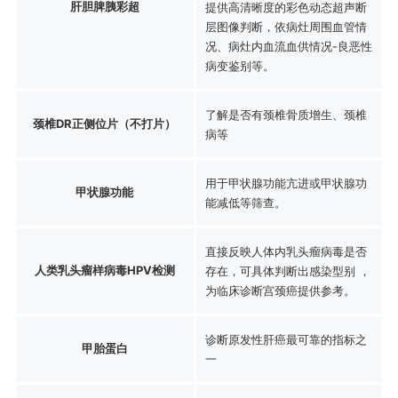
肝胆脾胰彩超
提供高清晰度的彩色动态超声断
层图像判断，依病灶周围血管情
况、病灶内血流血供情况-良恶性
病变鉴别等。
了解是否有颈椎骨质增生、颈椎
颈椎DR正侧位片（不打片）
病等
用于甲状腺功能亢进或甲状腺功
甲状腺功能
能减低等筛查。
直接反映人体内乳头瘤病毒是否
人类乳头瘤样病毒HPV检测
存在，可具体判断出感染型别 ，
为临床诊断宫颈癌提供参考。
诊断原发性肝癌最可靠的指标之
甲胎蛋白
一