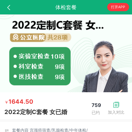
体检套餐
打开APP
1644.50
￥
759
2022定制C套餐 女已婚
加入对比
已约
套餐内容
宫颈癌筛查/
乳腺检查/
中年体检/