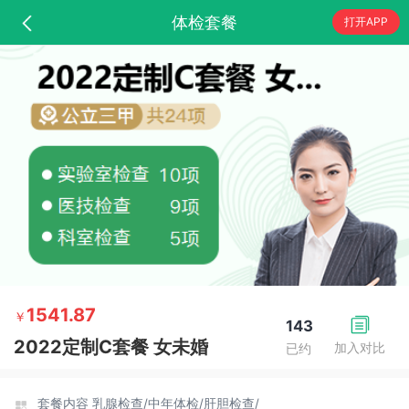
体检套餐
打开APP
1541.87
￥
143
2022定制C套餐 女未婚
加入对比
已约
套餐内容
乳腺检查/
中年体检/
肝胆检查/