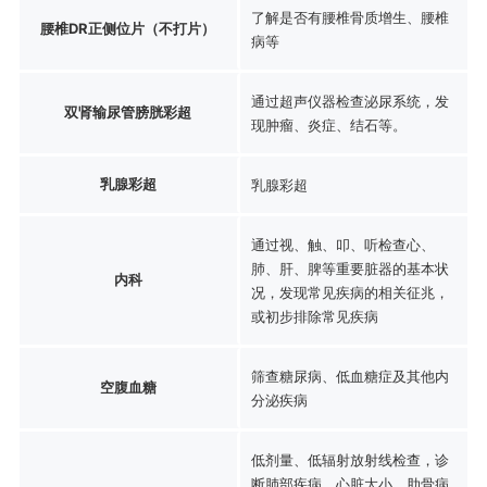
了解是否有腰椎骨质增生、腰椎
腰椎DR正侧位片（不打片）
病等
通过超声仪器检查泌尿系统，发
双肾输尿管膀胱彩超
现肿瘤、炎症、结石等。
乳腺彩超
乳腺彩超
通过视、触、叩、听检查心、
肺、肝、脾等重要脏器的基本状
内科
况，发现常见疾病的相关征兆，
或初步排除常见疾病
筛查糖尿病、低血糖症及其他内
空腹血糖
分泌疾病
低剂量、低辐射放射线检查，诊
断肺部疾病、心脏大小、肋骨病