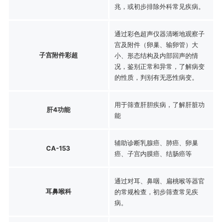
兆，或初步排除外科常见疾病。
通过彩色超声仪器清晰地观察子
宫及附件（卵巢、输卵管）大
子宫附件彩超
小、形态结构及内部回声的情
况，鉴别正常和异常，了解病变
的性质，判别有无恶性病变。
用于筛查肝胆疾病，了解肝脏功
肝4功能
能
辅助诊断乳腺癌、肺癌、卵巢
CA-153
癌、子宫内膜癌、结肠癌等
通过对耳、鼻咽、扁桃喉等器官
耳鼻喉科
的常规检查，初步筛查常见疾
病。