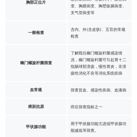
胸部正位片
变、胸膜病变、胸壁纵膈病变、
支气管病变等
含内、外(含皮肤)、五官的常规
一般检查
检查
了解既往幽门螺旋杆菌感染情
况，幽门螺旋杆菌可引起胃十二
幽门螺旋杆菌筛查
指肠球部溃疡，慢性胃炎，非溃
疡性消化不良等消化系统疾病
血常规
筛查贫血、感染性疾病、血液病
癌胚抗原
癌症筛查指标之一
用于甲状腺功能亢进或甲状腺功
甲状腺功能
能减低等筛查。