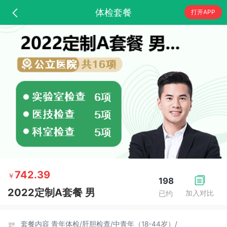
体检套餐
打开APP
742.39
￥
198
2022定制A套餐 男
加入对比
已约
套餐内容
青年体检/
肝胆检查/
中青年（18-44岁）/