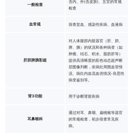
含内、外(含皮肤)、五官的常规
一般检查
检查
血常规
筛查贫血、感染性疾病、血液病
对人体腹部内脏器官（肝、胆、
脾、胰）的状况和各种病变（如
肿瘤、结石、积水、脂肪肝等）
肝胆脾胰彩超
提供高清晰度的彩色动态超声断
层图像判断，依病灶周围血管情
况、病灶内血流血供情况-良恶性
病变鉴别等。
肾3功能
用于诊断肾脏疾病
通过对耳、鼻咽、扁桃喉等器官
耳鼻喉科
的常规检查，初步筛查常见疾
病。