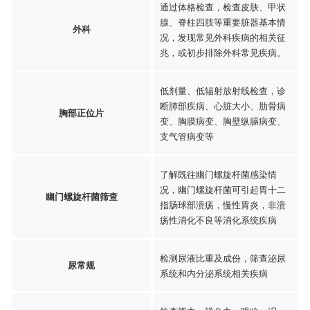
通过体格检查，检查皮肤、甲状
腺、脊柱四肢等重要脏器基本情
外科
况，发现常见外科疾病的相关征
兆，或初步排除外科常见疾病。
低剂量、低辐射放射线检查，诊
断肺部疾病、心脏大小、肋骨病
胸部正位片
变、胸膜病变、胸壁纵膈病变、
支气管病变等
了解既往幽门螺旋杆菌感染情
况，幽门螺旋杆菌可引起胃十二
幽门螺旋杆菌筛查
指肠球部溃疡，慢性胃炎，非溃
疡性消化不良等消化系统疾病
检测尿液比重及成份，筛查泌尿
尿常规
系统和内分泌系统相关疾病