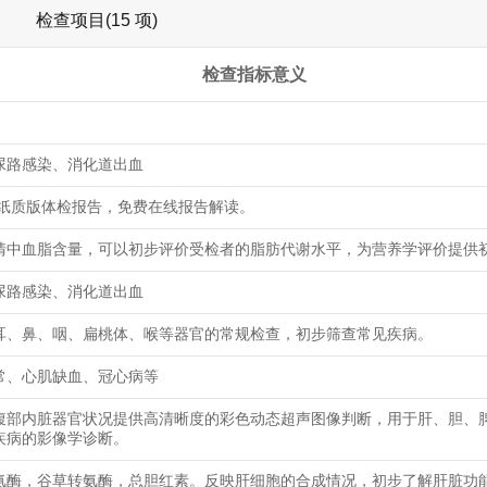
检查项目(15 项)
检查指标意义
尿路感染、消化道出血
/纸质版体检报告，免费在线报告解读。
清中血脂含量，可以初步评价受检者的脂肪代谢水平，为营养学评价提供
尿路感染、消化道出血
耳、鼻、咽、扁桃体、喉等器官的常规检查，初步筛查常见疾病。
常、心肌缺血、冠心病等
腹部内脏器官状况提供高清晰度的彩色动态超声图像判断，用于肝、胆、
疾病的影像学诊断。
氨酶，谷草转氨酶，总胆红素。反映肝细胞的合成情况，初步了解肝脏功