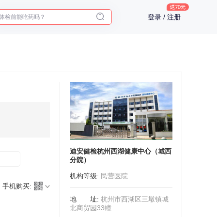
2025年了，给父母预约体检
体检前能吃药吗？
登录 / 注册
十大理由告诉你为什么要买保险
入职体检在线预约
2025年了，给父母预约体检
迪安健检杭州西湖健康中心（城西
分院）
机构等级
:
民营医院
手机购买:
地址
:
杭州市西湖区三墩镇城
北商贸园33幢