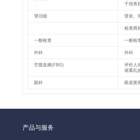
于筛查
肾功能
肾炎、
检查两
一般检查
一般检
外科
外科
空腹血糖(FBG)
评价人
谢紊乱
眼科
眼底黄
产品与服务