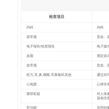
检查项目
内科
内科
尿常规
贫血、
电子报告/纸质报告
电子版
血脂
测定血
血常规
贫血、
听力,耳,鼻,咽喉,耳鼻喉科其他
通过对
心电图
心律失
腹部彩超
对人体
器相关
肝功能
谷丙转