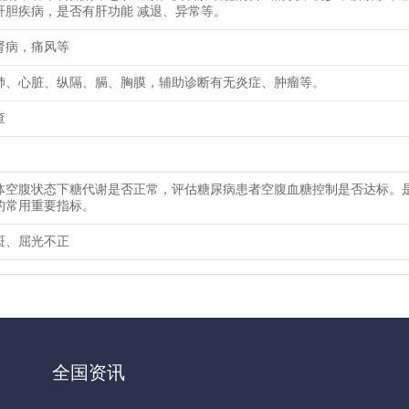
肝胆疾病，是否有肝功能 减退、异常等。
肾病，痛风等
肺、心脏、纵隔、膈、胸膜，辅助诊断有无炎症、肿瘤等。
查
体空腹状态下糖代谢是否正常，评估糖尿病患者空腹血糖控制是否达标。
的常用重要指标。
斑、屈光不正
全国资讯