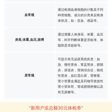
通过检测血液细胞的计数及不同
血常规
种类细胞、成分的分类来反映身
体状况，如：贫血、感染等。
通过测量人体身高、体重、血压
身高,体重,血压,脉搏
等，科学判断体重是否标准、体
脂肪是否超标等。
可提示有无泌尿系统疾患：如
急、慢性肾炎，肾盂肾炎，膀胱
炎，尿道炎，肾病综合征，狼疮
尿常规
性肾炎，血红蛋白尿，肾梗塞、
肾小管重金属盐及药物导致急性
肾小管坏死，肾或膀胱肿瘤以及
有无尿糖等。
"新用户送总额30元体检券"