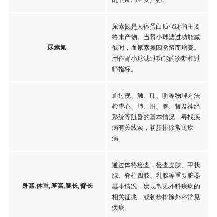
尿素氮是人体蛋白质代谢的主要
终末产物。当肾小球滤过功能减
尿素氮
低时，血尿素氮因潴留而增高。
用作肾小球滤过功能的诊断和过
筛指标。
通过视、触、叩、听等物理方法
检查心、肺、肝、脾、肾及神经
系统等脏器的基本情况，寻找疾
病有关线索，初步排除常见疾
病。
通过体格检查，检查皮肤、甲状
腺、脊柱四肢、乳腺等重要脏器
身高,体重,座高,腿长,臂长
基本情况，发现常见外科疾病的
相关征兆，或初步排除外科常见
疾病。