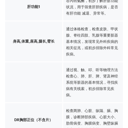
谷丙转氨酶，初步了解肝脏功能
肝功能1
状况，用于筛查肝胆疾病，是否
有肝功能 减退、异常等。
通过体格检查，检查皮肤、甲状
腺、脊柱四肢、乳腺等重要脏器
身高,体重,座高,腿长,臂长
基本情况，发现常见外科疾病的
相关征兆，或初步排除外科常见
疾病。
通过视、触、叩、听等物理方法
检查心、肺、肝、脾、肾及神经
系统等脏器的基本情况，寻找疾
病有关线索，初步排除常见疾
病。
检查两肺、心脏、纵隔、膈、胸
膜，诊断肺部疾病、心脏大小、
DR胸部正位（不含片）
肋骨病变、胸膜病变、胸壁纵膈