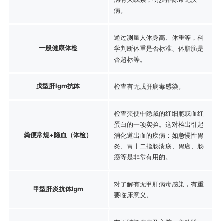
病。
通过测量人体身高、体重等，科
一般健康体检
学判断体重是否标准、体脂肪是
否超标等。
戊型肝Igm抗体
检查有无戊肝病毒感染。
检查粪便中隐藏的红细胞或血红
蛋白的一项实验。这对检出引起
粪便常规+隐血（体检）
消化道出血的疾病：如急慢性胃
炎、胃十二指肠溃疡、胃癌、肠
癌等是非常有用的。
对了解有无甲肝病毒感染，有重
甲型肝炎抗体Igm
要临床意义。