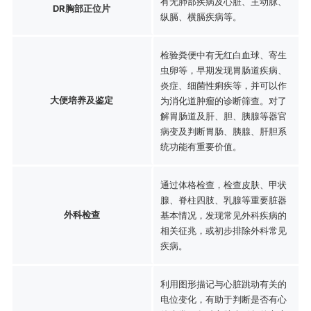
有无肺部疾病及心脏、主动脉、
DR胸部正位片
纵膈、横膈疾病等。
检验粪便中有无红白血球、寄生
虫卵等，早期发现胃肠道疾病、
炎症、细菌性痢疾等，并可以作
大便培养及鉴定
为消化道肿瘤的诊断筛查。对了
解胃肠道及肝、胆、胰腺等器官
病变及判断胃肠、胰腺、肝胆系
统功能有重要价值。
通过体格检查，检查皮肤、甲状
腺、脊柱四肢、乳腺等重要脏器
外科检查
基本情况，发现常见外科疾病的
相关征兆，或初步排除外科常见
疾病。
利用图形描记与心脏跳动有关的
电位变化，有助于判断是否有心