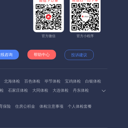
官方微信
官方小程序
在线咨询
帮助中心
投诉建议
北海体检
百色体检
毕节体检
宝鸡体检
白银体检
检
石家庄体检
大同体检
大连体检
丹东体检
鄂州体检
抚顺体检
阜阳体检
福州体检
抚州体检
育保险
住房公积金
体检注意事项
个人体检套餐
浩特体检
呼伦贝尔体检
葫芦岛体检
哈尔滨体检
检
怀化体检
惠州体检
河源体检
河池体检
九江体检
吉安体检
济南体检
济宁体检
焦作体检