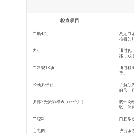
检查项目
血脂4项
测定血
检者的
内科
通过视
兆，或
血常规18项
通过检
等。
经颅多普勒
了解颅
畸形、
胸部X光摄影检查（正位片）
胸部X
张、肺
口腔科
口腔常
心电图
快捷诊