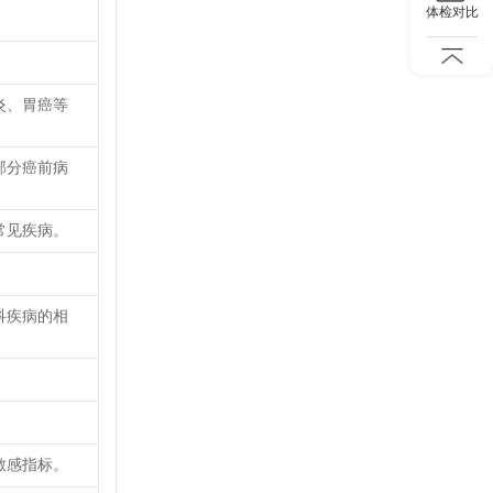
体检对比
炎、胃癌等
部分癌前病
常见疾病。
科疾病的相
敏感指标。