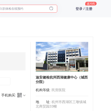
入职体检在线预约
登录 / 注册
2025年了，给父母预约体检
迪安健检杭州西湖健康中心（城西
分院）
机构等级
:
民营医院
手机购买:
地址
:
杭州市西湖区三墩镇城
北商贸园33幢