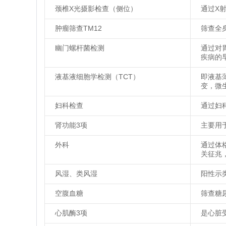
颈椎X光摄影检查（侧位）
通过X
肿瘤筛查TM12
筛查全
幽门螺杆菌检测
通过对
疾病的
液基液细胞学检测（TCT）
即液基
变，微
妇科检查
通过妇
肾功能3项
主要用
外科
通过体
关征兆
风湿、类风湿
阳性示
空腹血糖
筛查糖
心肌酶3项
是心脏