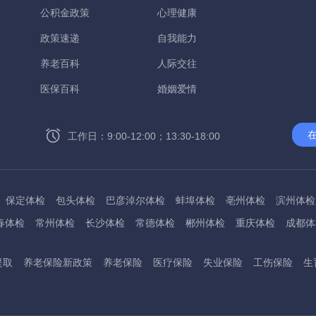
公积金政策
心理健康
政策速递
自我能力
养老百科
人际交往
医保百科
婚姻爱情
工作日：9:00-12:00；13:30-18:00
保定体检
包头体检
巴彦淖尔体检
蚌埠体检
亳州体检
滨州体检
春体检
常州体检
长沙体检
常德体检
郴州体检
重庆体检
成都体
方体检
德阳体检
达州体检
大理体检
石嘴山体检
鄂尔多斯体检
提取
养老保险新政策
养老保险
医疗保险
失业保险
工伤保险
生
贵港体检
广元体检
贵阳体检
红河体检
邯郸体检
衡水体检
呼和
北体检
菏泽体检
鹤壁体检
许昌体检
黄石体检
黄冈体检
衡阳体
林体检
齐齐哈尔体检
鸡西体检
嘉兴体检
金华体检
景德镇体检