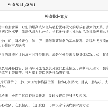
检查项目(26 项)
检查指标意义
清中血脂含量，它们的增高或降低与动脉粥样硬化的形成有很大的关系。
脂肪代谢水平，血脂代谢紊乱评价、动脉粥样硬化性疾病危险性预测和营
、触、叩、听检查心、肺、肝、脾等重要脏器的基本状况，发现常见疾病
初步排除常见疾病
测血液细胞的计数及不同种类细胞、成分的分类来反映身体状况，如：贫
内及颅外各血管、脑动脉环血管及其分支的血流情况，判断有无硬化、狭
痉挛等血管病变。可对脑血管疾病进行动态监测。
光片可显示心、肺、大血管和横隔位置；检查心脏肥大、肺炎、肺结核、
癌等。
规检查，全面了解口腔健康状况，及时发现口腔科常见疾病。
断心绞痛、心肌梗死、心肌缺血、心律失常等疾病的常用方法