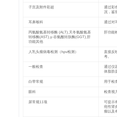
子宫及附件彩超
通过彩
况，鉴
耳鼻喉科
通过对
丙氨酸氨基转移酶 (ALT),天冬氨酸氨基
肝功能
转移酶(AST),γ-谷氨酰转肽酶(GGT),肝
功能其他
人乳头瘤病毒检测（hpv检测）
直接反
考。
一般检查
通过仪
体脂肪
白带常规
用于检
眼科
检查视
尿常规11项
可提示
疮性肾
瘤以及