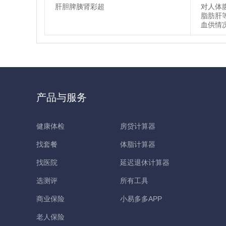
肝胆脾胰肾彩超
对人体
脂肪肝
血供情
产品与服务
健康体检
房贷计算器
找套餐
体脂计算器
找医院
延迟退休计算器
选测评
所有工具
商业保险
小易多多APP
老人保险