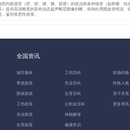
腹部内脏器官（肝、胆、脾、胰、双肾）的状况和各种病变（如肿瘤、结
等）提供高清晰度的彩色动态超声断层图像判断，依病灶周围血管情况、
况，鉴别良恶性病变。
全国资讯
城市服务
工伤百科
职场经验
养老政策
失业百科
性格人格
医保政策
生育百科
亲子关系
工伤政策
公积金百科
更多资讯
失业政策
体检解读
生育政策
健康常识