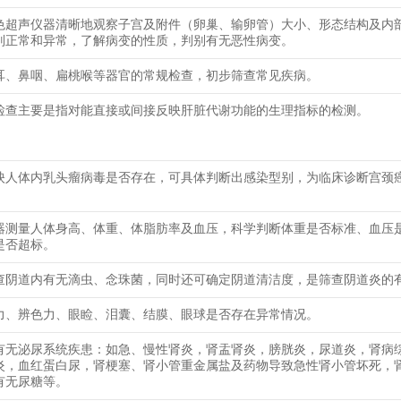
色超声仪器清晰地观察子宫及附件（卵巢、输卵管）大小、形态结构及内
别正常和异常，了解病变的性质，判别有无恶性病变。
耳、鼻咽、扁桃喉等器官的常规检查，初步筛查常见疾病。
检查主要是指对能直接或间接反映肝脏代谢功能的生理指标的检测。
映人体内乳头瘤病毒是否存在，可具体判断出感染型别，为临床诊断宫颈
器测量人体身高、体重、体脂肪率及血压，科学判断体重是否标准、血压
是否超标。
查阴道内有无滴虫、念珠菌，同时还可确定阴道清洁度，是筛查阴道炎的
力、辨色力、眼睑、泪囊、结膜、眼球是否存在异常情况。
有无泌尿系统疾患：如急、慢性肾炎，肾盂肾炎，膀胱炎，尿道炎，肾病
炎，血红蛋白尿，肾梗塞、肾小管重金属盐及药物导致急性肾小管坏死，
有无尿糖等。