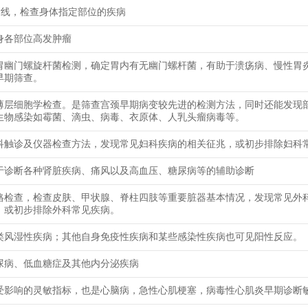
射线，检查身体指定部位的疾病
身各部位高发肿瘤
胃幽门螺旋杆菌检测，确定胃内有无幽门螺杆菌，有助于溃疡病、慢性胃
早期筛查。
薄层细胞学检查。是筛查宫颈早期病变较先进的检测方法，同时还能发现
生物感染如霉菌、滴虫、病毒、衣原体、人乳头瘤病毒等。
科触诊及仪器检查方法，发现常见妇科疾病的相关征兆，或初步排除妇科
于诊断各种肾脏疾病、痛风以及高血压、糖尿病等的辅助诊断
格检查，检查皮肤、甲状腺、脊柱四肢等重要脏器基本情况，发现常见外
，或初步排除外科常见疾病。
类风湿性疾病；其他自身免疫性疾病和某些感染性疾病也可见阳性反应。
尿病、低血糖症及其他内分泌疾病
受影响的灵敏指标，也是心脑病，急性心肌梗塞，病毒性心肌炎早期诊断