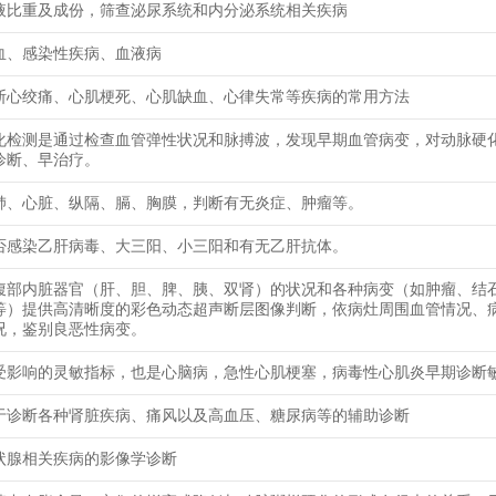
液比重及成份，筛查泌尿系统和内分泌系统相关疾病
血、感染性疾病、血液病
断心绞痛、心肌梗死、心肌缺血、心律失常等疾病的常用方法
化检测是通过检查血管弹性状况和脉搏波，发现早期血管病变，对动脉硬
诊断、早治疗。
肺、心脏、纵隔、膈、胸膜，判断有无炎症、肿瘤等。
否感染乙肝病毒、大三阳、小三阳和有无乙肝抗体。
腹部内脏器官（肝、胆、脾、胰、双肾）的状况和各种病变（如肿瘤、结
等）提供高清晰度的彩色动态超声断层图像判断，依病灶周围血管情况、
况，鉴别良恶性病变。
受影响的灵敏指标，也是心脑病，急性心肌梗塞，病毒性心肌炎早期诊断
于诊断各种肾脏疾病、痛风以及高血压、糖尿病等的辅助诊断
状腺相关疾病的影像学诊断