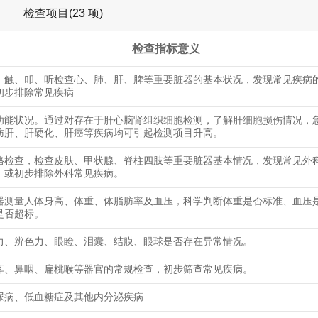
检查项目(23 项)
检查指标意义
、触、叩、听检查心、肺、肝、脾等重要脏器的基本状况，发现常见疾病
初步排除常见疾病
功能状况。通过对存在于肝心脑肾组织细胞检测，了解肝细胞损伤情况，
肪肝、肝硬化、肝癌等疾病均可引起检测项目升高。
格检查，检查皮肤、甲状腺、脊柱四肢等重要脏器基本情况，发现常见外
，或初步排除外科常见疾病。
器测量人体身高、体重、体脂肪率及血压，科学判断体重是否标准、血压
是否超标。
力、辨色力、眼睑、泪囊、结膜、眼球是否存在异常情况。
耳、鼻咽、扁桃喉等器官的常规检查，初步筛查常见疾病。
尿病、低血糖症及其他内分泌疾病