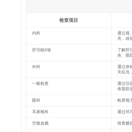
检查项目
内科
通过视
兆，或
肝功能4项
了解肝
炎、脂
外科
通过体
关征兆
一般检查
通过仪
体脂肪
眼科
检查视
耳鼻喉科
通过对
空腹血糖
筛查糖