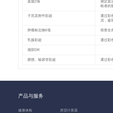
血脂2项
测定血
检者的
子宫及附件彩超
通过彩
况，鉴
肿瘤标志物6项
筛查全
乳腺彩超
通过彩
颈部DR
膀胱、输尿管彩超
通过彩
产品与服务
健康体检
房贷计算器