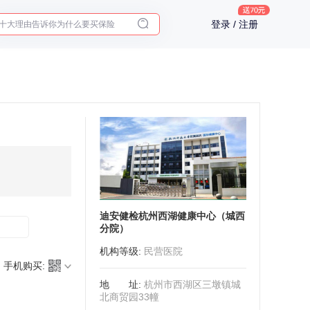
十大理由告诉你为什么要买保险
登录 / 注册
入职体检在线预约
2025年了，给父母预约体检
迪安健检杭州西湖健康中心（城西
分院）
机构等级
:
民营医院
手机购买:
地址
:
杭州市西湖区三墩镇城
北商贸园33幢