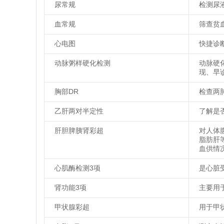
尿常规
检测尿
血常规
筛查贫
心电图
快捷诊
动脉粥样硬化检测
动脉硬
现、早
胸部DR
检查两
乙肝两对半定性
了解是
肝胆脾胰肾彩超
对人体
脂肪肝
血供情
心肌酶检测3项
是心脏
肾功能3项
主要用
甲状腺彩超
用于甲