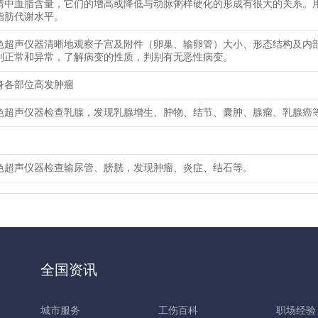
清中血脂含量，它们的增高或降低与动脉粥样硬化的形成有很大的关系。
脂肪代谢水平。
色超声仪器清晰地观察子宫及附件（卵巢、输卵管）大小、形态结构及内
别正常和异常，了解病变的性质，判别有无恶性病变。
身各部位高发肿瘤
色超声仪器检查乳腺，发现乳腺增生、肿物、结节、囊肿、腺瘤、乳腺癌
色超声仪器检查输尿管、膀胱，发现肿瘤、炎症、结石等。
全国资讯
城市服务
工伤百科
职场经验