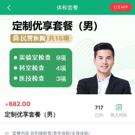
体检套餐
打开APP
682.00
￥
717
定制优享套餐（男）
加入对比
已约
套餐内容
前列腺检查/
青年体检/
全身体检/