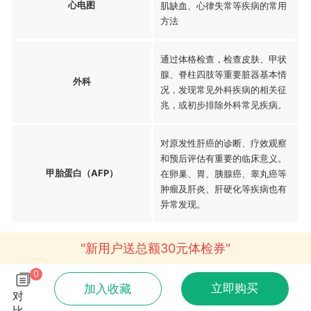
心电图
肌缺血、心律失常等疾病的常用
方法
通过体格检查，检查皮肤、甲状
腺、脊柱四肢等重要脏器基本情
外科
况，发现常见外科疾病的相关征
兆，或初步排除外科常见疾病。
对原发性肝癌的诊断、疗效观察
和预后评估有重要的临床意义。
甲胎蛋白（AFP）
在卵巢、胃、胰腺癌、睾丸癌等
肿瘤及肝炎、肝硬化等疾病也有
异常发现。
"新用户送总额30元体检券"
0
立即购买
加入收藏
对
比