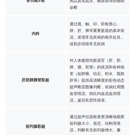
肾功能3项
风以及高血压、糖尿病等的辅助
诊断
通过视、触、叩、听检查心、
肺、肝、脾等重要脏器的基本状
内科
况，发现常见疾病的相关征兆，
或初步排除常见疾病
对人体腹部内脏器官（肝、胆、
脾、胰、双肾）的状况和各种病
变（如肿瘤、结石、积水、脂肪
肝胆脾胰肾彩超
肝等）提供高清晰度的彩色动态
超声断层图像判断，依病灶周围
血管情况、病灶内血流血供情
况，鉴别良恶性病变。
通过超声仪器检查更清晰地观察
前列腺大小、形态、结构等情
前列腺彩超
况，判断有无前列腺增大、囊