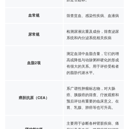
血常规
筛查贫血、感染性疾病、血液病
检测尿液比重及成份，筛查泌尿
尿常规
系统和内分泌系统相关疾病
测定血清中血脂含量，它们的增
高或降低与动脉粥样硬化的形成
血脂2项
有很大的关系。用于评价受检者
的脂肪代谢水平。
系广谱性肿瘤标志物，对大肠
癌、胰腺癌的筛查、疗效观察和
癌胚抗原（CEA）
预后评估有重要的临床意义。在
胃、乳腺、肺癌等也可升高。
主要用于诊断各种肾脏疾病、痛