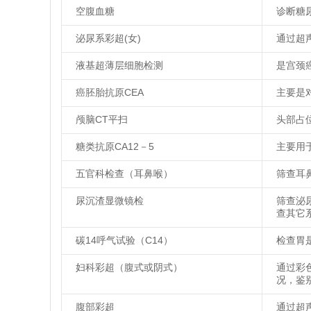
空腹血糖
诊断糖
泌尿系彩超(女)
通过超
液基超薄层细胞检测
是宫颈
癌胚胎抗原CEA
主要是
颅脑CT平扫
头部占
糖类抗原CA12－5
主要用
五官科检查（耳鼻喉）
筛查耳
尿沉渣显微镜检
筛查泌
查其它
碳14呼气试验（C14）
检查胃
妇科彩超（腹式或阴式）
通过彩
况，鉴
腹部彩超
通过超