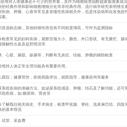
D是维持人体健康必不可少的营养素，其作为细胞核类固醇超家族激素成
谢的经典作用和影响细胞增殖分化等非经典作用。流行病学研究表明维生
谢疾病、肿瘤、心衰等常见多发慢性疾病相关外，也是传染病和自发免疫
因素。
的首选标志物，其他转移性癌也有不同程度增高，可作为监测指标
诊检查常见的妇科疾病，观察宫颈大小、颜色、外口形状、有无糜烂、腺
瘤接触性出血及盆腔情况等
肺、心脏、膈肌、纵膈等，判断有无炎症、结核、肿瘤的辅助检查
对维持人体正常生理功能具有重要作用。
久跟踪；健康管控，疾病风险评估，就医指导，健康咨询等服务
尿系统疾病的准确方法。如泌尿系统感染、肿瘤、结石及了解功能，还可
系统疾病，如:糖尿病、肾炎等
诊了解既往相关病史、手术病史，检查甲状腺、脊柱、浅表淋巴结、四肢关
体的基本情况
、试管、采血费