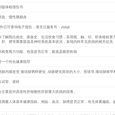
制版体检报告书
断急、慢性胰腺炎
工作日可查询电子报告，请关注服务号：ylsbjk
诊了解既往病史、家族史、生活饮食习惯，采用视、触、叩、听体格检查
、肝、脾等重要脏器及神经系统基本状况，发现内科常见疾病的相关征兆
床检查视力功能、色觉是否正常，眼底及眼部疾病
对一个性化健康指导
动脉内膜改变,颈动脉粥样硬化 ,动脉硬化斑块的大小、形状等,颈动脉狭窄
集试管、尿杯
白主要是对原发性肝细胞性肝脏重大疾病的筛查。
器测量人体基本健康指标。例如：血压、脉搏是否正常，有无体重偏低、