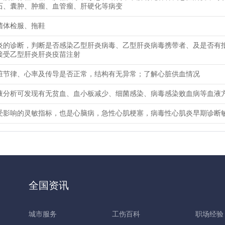
石、囊肿、肿瘤、血管瘤、肝硬化等病变
菌体检服、拖鞋
炎的诊断，判断是否感染乙型肝炎病毒、乙型肝炎病毒携带者、及是否有
接受乙型肝炎肝炎疫苗注射
脏节律、心率及传导是否正常，结构有无异常；了解心脏供血情况
液分析可发现有无贫血、血小板减少、细菌感染、病毒感染败血病等血液
受影响的灵敏指标，也是心脑病，急性心肌梗塞，病毒性心肌炎早期诊断
全国资讯
城市服务
工伤百科
职场经验