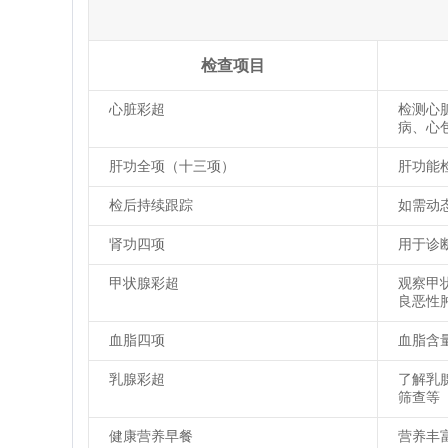
检查项目
心脏彩超
检测心
病、心
肝功全项（十三项）
肝功能
检后持续跟踪
如需动
肾功四项
用于诊
甲状腺彩超
观察甲
良恶性
血脂四项
血脂含
乳腺彩超
了解乳
筛查等
健康营养早餐
营养丰