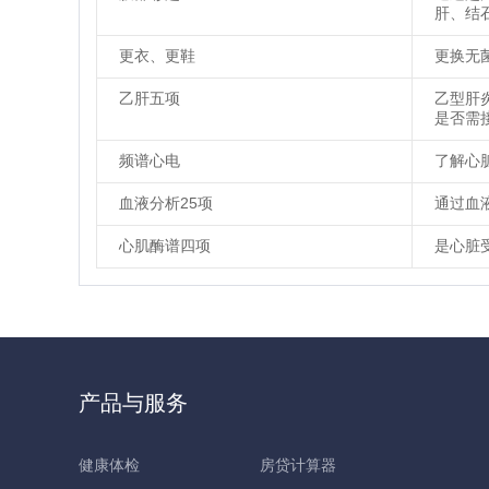
肝、结
更衣、更鞋
更换无
乙肝五项
乙型肝
是否需
频谱心电
了解心
血液分析25项
通过血
心肌酶谱四项
是心脏
产品与服务
健康体检
房贷计算器