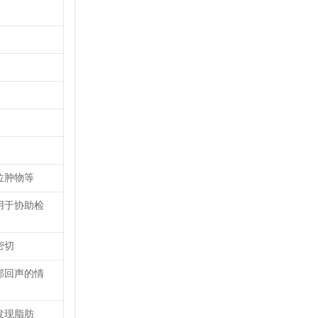
位肿物等
用于协助检
密切
部回声的情
发现脂肪