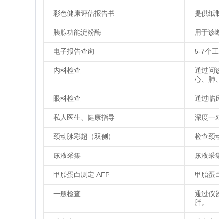
彩色健康评估报告书
提供纸
胰腺功能淀粉酶
用于诊
电子报告查询
5-7个
内科检查
通过问
心、肺
眼科检查
通过临
私人医生、健康指导
深度一
颈动脉彩超（双侧）
检查颈
尿液采集
尿液采
甲胎蛋白测定 AFP
甲胎蛋
一般检查
通过仪
胖。