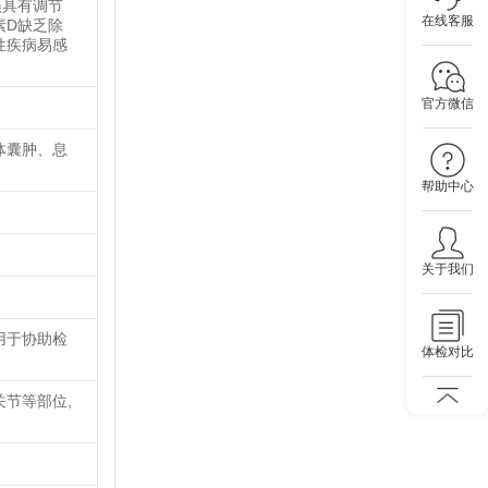
员具有调节
在线客服
素D缺乏除
性疾病易感
官方微信
体囊肿、息
帮助中心
关于我们
用于协助检
体检对比
节等部位,