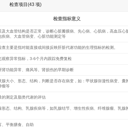
检查项目(43 项)
检查指标意义
脏及大血管结构是否正常，诊断心脏瓣膜病、先心病、心肌病，高血压心
包疾病、大血管病变、心脏功能测定等
检查主要是指对能直接或间接反映肝脏代谢功能的生理指标的检测。
态观察异常指标，3-6个月内跟踪免费复检
断肾功能异常、痛风等。肾损伤的早期诊断
状腺大小、形态、结构，判断是否存在病变，如：甲状腺弥漫性病变、囊
肿瘤等
量的测定及脂类代谢的评估
腺形态、结构、乳腺疾病等，如乳腺结节、增生性疾病、纤维腺瘤、乳腺
富、平衡膳食、自助