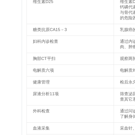
维生素D25
维生素
钙磷代
与骨代
的危险
糖类抗原CA15－3
乳腺癌
妇科内诊检查
通过内
肉、肿
胸部CT平扫
观察两
电解质六项
电解质
健康管理
检后永
尿液分析11项
筛查泌
查其它
外科检查
通过问
了解身
血液采集
采血针