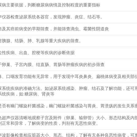
尿病主要依据，判断糖尿病病情及控制程度的重要指标
声仪器检查泌尿系统各器官，发现肿瘤、炎症、结石等。
癌及其癌前病变的早期筛查，并能筛查滴虫、霉菌性阴道炎
对胰腺、结肠、肺、乳腺等重大疾病的筛查。
位性疾病、出血、腔梗等疾病的诊断依据
于卵巢、子宫内膜、结直肠、胃肠等肿瘤疾病的初步筛查
鼻、口咽发育功能有无异常，用于发现中耳炎鼻炎、扁桃体病变及相关部
尿系统疾病的准确方法。如泌尿系统感染、肿瘤、结石及了解功能，还可
系统疾病，如:糖尿病、肾炎等
是否有幽门螺旋杆菌感染，幽门螺旋杆菌感染与胃炎、胃溃疡的发生关系
色超声仪器清晰地观察子宫及附件（卵巢、输卵管）大小、形态结构及内
别正常和异常，了解病变的性质，判别有无恶性病变。
声波影像检查相应脏器大小、形态、结构，了解有无各种良恶性病变，可