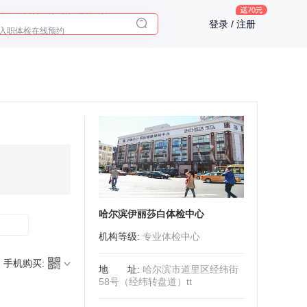
十大理由告诉你为什么要买保险
登录 / 注册
入职体检在线预约
2025年了，给父母预约体检
哈尔滨伊丽莎白体检中心
机构等级
:
专业体检中心
手机购买:
地址
:
哈尔滨市道里区经纬街
58号（经纬转盘道）tt