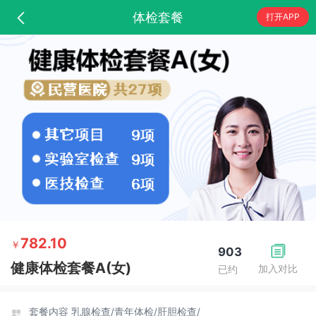
体检套餐
打开APP
782.10
￥
903
健康体检套餐A(女)
加入对比
已约
套餐内容
乳腺检查/
青年体检/
肝胆检查/