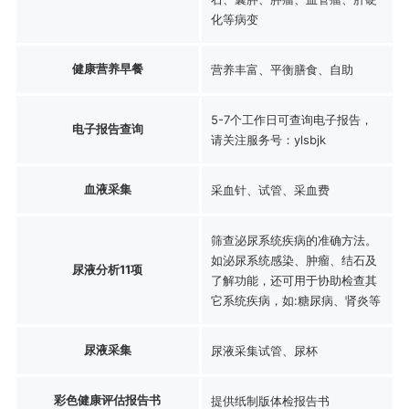
化等病变
健康营养早餐
营养丰富、平衡膳食、自助
5-7个工作日可查询电子报告，
电子报告查询
请关注服务号：ylsbjk
血液采集
采血针、试管、采血费
筛查泌尿系统疾病的准确方法。
如泌尿系统感染、肿瘤、结石及
尿液分析11项
了解功能，还可用于协助检查其
它系统疾病，如:糖尿病、肾炎等
尿液采集
尿液采集试管、尿杯
彩色健康评估报告书
提供纸制版体检报告书