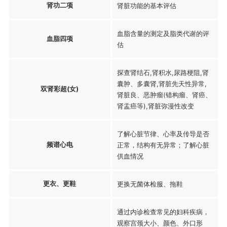
肾功二项
肾脏功能的基本评估
血脂含量的测定及脂类代谢的评
血脂四项
估
探查肾结石,肾积水,尿路梗阻,肾
囊肿、多囊肾,肾脏先天性异常,
双肾彩超(女)
肾脏良、恶肿瘤(错构瘤、肾癌、
肾盂癌等),肾脏弥漫性改变
了解心脏节律、心率及传导是否
频谱心电
正常，结构有无异常；了解心脏
供血情况
更衣、更鞋
更换无菌体检服、拖鞋
通过内诊检查常见的妇科疾病，
观察宫颈大小、颜色、外口形