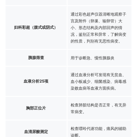
通过彩色超声仪器清晰地观察子
宫及附件（卵巢、输卵管）大
妇科彩超（腹式或阴式）
小、形态结构及内部回声的情
况，鉴别正常和异常，了解病变
的性质，判别有无恶性病变。
胰腺筛查
用于诊断急、慢性胰腺炎
通过血液分析可发现有无贫血、
血液分析25项
血小板减少、细菌感染、病毒感
染败血病等血液方面疾病。
检查肺脏结构是否正常，有无异
胸部正位片
常病变。
检查嘌呤代谢功能，痛风的辅助
血清尿酸测定
诊断。