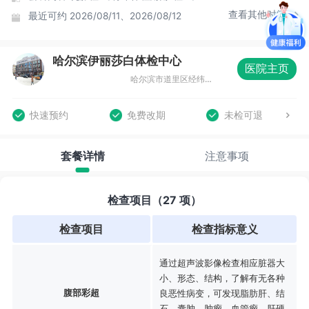
查看其他时间
最近可约
2026/08/11、2026/08/12
哈尔滨伊丽莎白体检中心
医院主页
哈尔滨市道里区经纬街58号（经纬转盘道）tt
快速预约
免费改期
未检可退
套餐详情
注意事项
检查项目（27 项）
检查项目
检查指标意义
通过超声波影像检查相应脏器大
小、形态、结构，了解有无各种
腹部彩超
良恶性病变，可发现脂肪肝、结
石、囊肿、肿瘤、血管瘤、肝硬