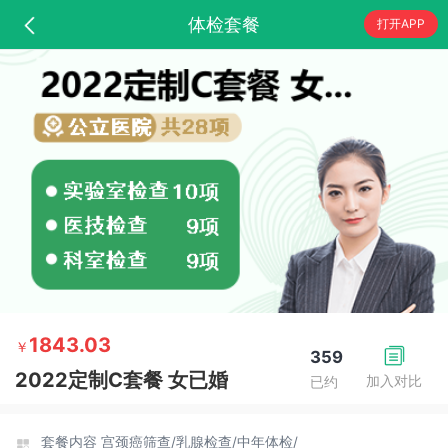
体检套餐
打开APP
1843.03
￥
359
2022定制C套餐 女已婚
加入对比
已约
套餐内容
宫颈癌筛查/
乳腺检查/
中年体检/