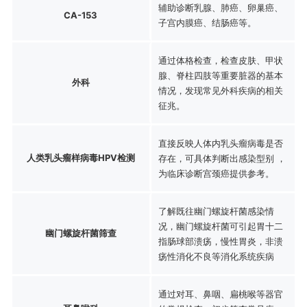
辅助诊断乳腺、肺癌、卵巢癌、
CA-153
子宫内膜癌、结肠癌等。
通过体格检查，检查皮肤、甲状
腺、脊柱四肢等重要脏器的基本
外科
情况，发现常见外科疾病的相关
征兆。
直接反映人体内乳头瘤病毒是否
人类乳头瘤样病毒HPV检测
存在，可具体判断出感染型别 ，
为临床诊断宫颈癌提供参考。
了解既往幽门螺旋杆菌感染情
况，幽门螺旋杆菌可引起胃十二
幽门螺旋杆菌筛查
指肠球部溃疡，慢性胃炎，非溃
疡性消化不良等消化系统疾病
通过对耳、鼻咽、扁桃喉等器官