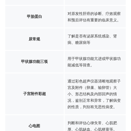
对原发性肝癌的诊断、疗效观察
甲胎蛋白
和预后评估有重要的临床意义。
了解是否有泌尿系统感染、肾
尿常规
病、糖尿病等
用于甲状腺功能亢进或甲状腺功
甲状腺功能三项
能减低等筛查。
通过彩色超声仪器清晰地观察子
宫及附件（卵巢、输卵管）大
子宫附件彩超
小、形态结构及内部回声的情
况，鉴别正常和异常，了解病变
的性质，判别有无恶性病变。
判断和评估心律失常、心肌肥
心电图
厚、心肌缺血、心肌梗塞等。