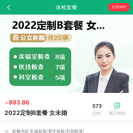
体检套餐
打开APP
893.86
￥
573
2022定制B套餐 女未婚
加入对比
已约
套餐内容
乳腺检查/
青年体检/
肝胆检查/