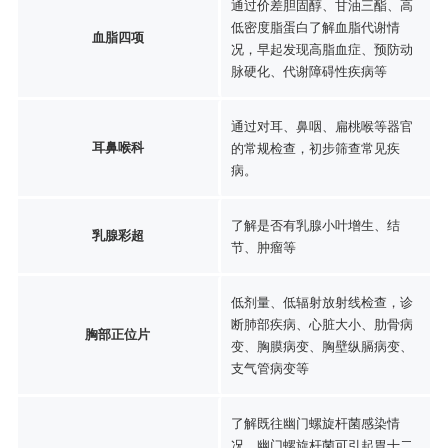
通过价差胆固醇、甘油三酯、高
低密度脂蛋白了解血脂代谢情
血脂四项
况，早起发现高脂血症、预防动
脉硬化、代谢障碍性疾病等
通过对耳、鼻咽、扁桃喉等器官
耳鼻喉科
的常规检查，初步筛查常见疾
病。
了解是否有乳腺小叶增生、结
乳腺彩超
节、肿瘤等
低剂量、低辐射放射线检查，诊
断肺部疾病、心脏大小、肋骨病
胸部正位片
变、胸膜病变、胸壁纵膈病变、
支气管病变等
了解既往幽门螺旋杆菌感染情
况，幽门螺旋杆菌可引起胃十二