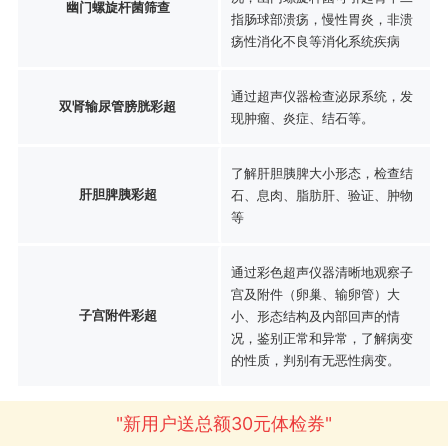
幽门螺旋杆菌筛查
指肠球部溃疡，慢性胃炎，非溃
疡性消化不良等消化系统疾病
通过超声仪器检查泌尿系统，发
双肾输尿管膀胱彩超
现肿瘤、炎症、结石等。
了解肝胆胰脾大小形态，检查结
肝胆脾胰彩超
石、息肉、脂肪肝、验证、肿物
等
通过彩色超声仪器清晰地观察子
宫及附件（卵巢、输卵管）大
子宫附件彩超
小、形态结构及内部回声的情
况，鉴别正常和异常，了解病变
的性质，判别有无恶性病变。
"新用户送总额30元体检券"