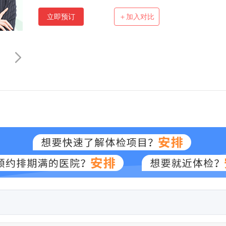
立即预订
＋加入对比