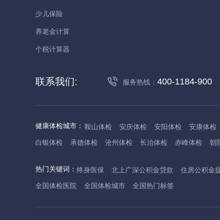
少儿保险
养老金计算
个税计算器
联系我们:
400-1184-900
服务热线：
健康体检城市：
鞍山体检
安庆体检
安阳体检
安康体检
白银体检
承德体检
沧州体检
长治体检
赤峰体检
朝
丹东体检
大庆体检
东营体检
德州体检
东莞体检
儋
热门关键词：
终身医保
北上广深公积金贷款
住房公积金
抚州体检
佛山体检
防城港体检
赣州体检
广州体检
全国体检医院
全国体检城市
全国热门标签
哈尔滨体检
淮安体检
杭州体检
湖州体检
合肥体检
河池体检
海口体检
汉中体检
晋城体检
晋中体检
锦