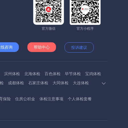
官方微信
官方小程序
在线咨询
帮助中心
投诉建议
滨州体检
北海体检
百色体检
毕节体检
宝鸡体检
检
成都体检
石家庄体检
大同体检
大连体检
多斯体检
鄂州体检
抚顺体检
阜阳体检
福州体检
育保险
住房公积金
体检注意事项
个人体检套餐
体检
呼和浩特体检
呼伦贝尔体检
葫芦岛体检
体检
衡阳体检
怀化体检
惠州体检
河源体检
德镇体检
九江体检
吉安体检
济南体检
济宁体检