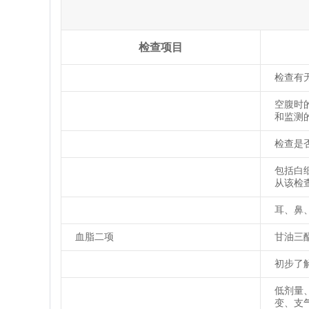
检查项目
检查有
空腹时
和监测
检查是
包括白
从该检
耳、鼻
血脂二项
甘油三酯
初步了
低剂量
变、支