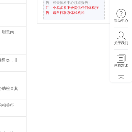
告，可去体检中心领取报告）
注：小易多多不会提供任何体检报
告，请自行联系体检机构
帮助中心
、胆息肉、
关于我们
性胃炎，非
体检对比
协助检查其
的相关征