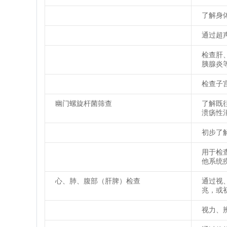
了解身
通过超
检查肝
胰腺炎
检查子
幽门螺旋杆菌筛查
了解既
溃疡性
初步了
用于检
他系统
心、肺、腹部（肝脾）检查
通过视
兆，或
视力、