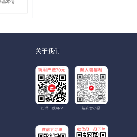
器基本情
关于我们
扫码下载APP
福利官小易