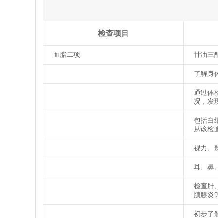
检查项目
血脂二项
甘油三酯
了解身
通过体
况，发
包括白
从该检
视力、
耳、鼻
检查肝
胰腺炎
初步了