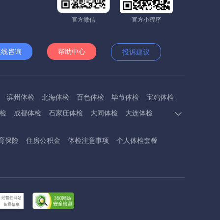
官方微信
官方小程序
在线咨询
帮助中心
投诉建议
滨州体检
北海体检
百色体检
毕节体检
宝鸡体检
检
成都体检
石家庄体检
大同体检
大连体检
多斯体检
鄂州体检
抚顺体检
阜阳体检
福州体检
育保险
住房公积金
体检注意事项
个人体检套餐
体检
呼和浩特体检
呼伦贝尔体检
葫芦岛体检
体检
衡阳体检
怀化体检
惠州体检
河源体检
德镇体检
九江体检
吉安体检
济南体检
济宁体检
临汾体检
辽阳体检
连云港体检
丽水体检
龙岩体检
体检
兰州体检
陇南体检
牡丹江体检
马鞍山体检