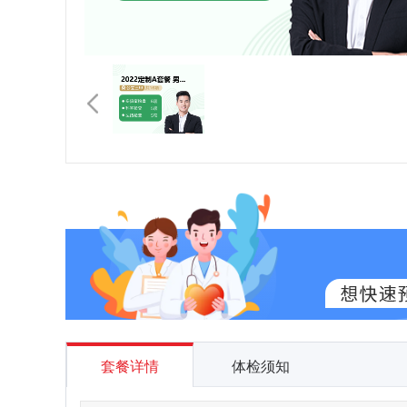
套餐详情
体检须知