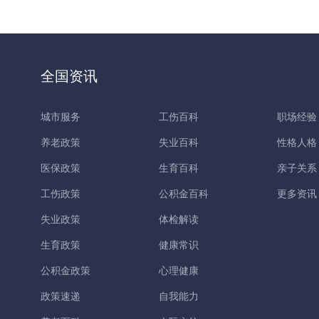
全国资讯
城市服务
工伤百科
职场经验
养老政策
失业百科
性格人格
医保政策
生育百科
亲子关系
工伤政策
公积金百科
更多资讯
失业政策
体检解读
生育政策
健康常识
公积金政策
心理健康
政策速递
自我能力