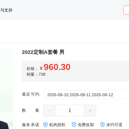
策与支持
2022定制A套餐 男
960.30
¥
价格：
销量：738
最近可约
:
2026-08-10,2026-08-11,2026-08-12
-
+
数量
:
服务承诺
机构授权
免费改期
未约可退
: