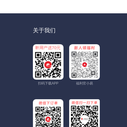
关于我们
扫码下载APP
福利官小易