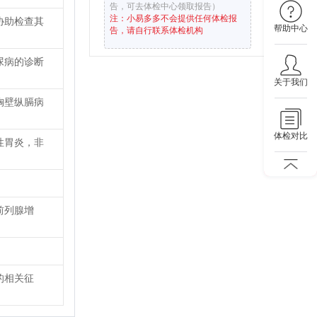
告，可去体检中心领取报告）
注：小易多多不会提供任何体检报
协助检查其
帮助中心
告，请自行联系体检机构
尿病的诊断
关于我们
胸壁纵膈病
体检对比
性胃炎，非
前列腺增
的相关征