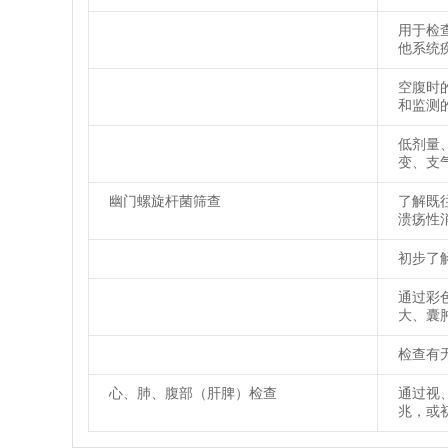
用于检
他系统
空腹时
和监测
低剂量
变、支
幽门螺旋杆菌筛查
了解既
溃疡性
初步了
通过彩
大、囊
检查有
心、肺、腹部（肝脾）检查
通过视
兆，或