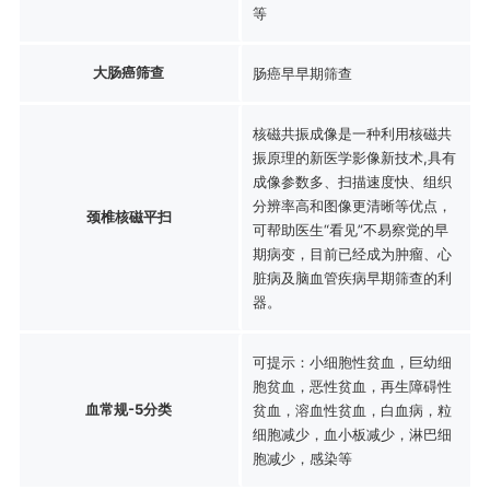
等
大肠癌筛查
肠癌早早期筛查
核磁共振成像是一种利用核磁共
振原理的新医学影像新技术,具有
成像参数多、扫描速度快、组织
分辨率高和图像更清晰等优点，
颈椎核磁平扫
可帮助医生“看见”不易察觉的早
期病变，目前已经成为肿瘤、心
脏病及脑血管疾病早期筛查的利
器。
可提示：小细胞性贫血，巨幼细
胞贫血，恶性贫血，再生障碍性
血常规-5分类
贫血，溶血性贫血，白血病，粒
细胞减少，血小板减少，淋巴细
胞减少，感染等