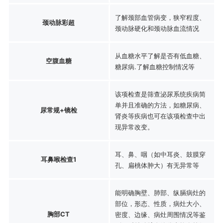
了解颈部血管病变，狭窄程度、
颈动脉彩超
颈动脉硬化和颈动脉血流情况
从血糖水平了解是否有低血糖、
空腹血糖
糖尿病.了解血糖控制情况等
该项检查是筛查泌尿系统疾病简
单并且准确的方法，如糖尿病、
尿常规+镜检
肾炎等疾病也可在该项检查中出
现异常改变。
耳、鼻、咽（如中耳炎、鼓膜穿
耳鼻喉检查1
孔、扁桃体肿大）有无异常等
能明确胸壁、肺部、纵膈病灶的
部位，形态、性质，病灶大小、
胸部CT
密度、边缘、病灶周围情况等鉴