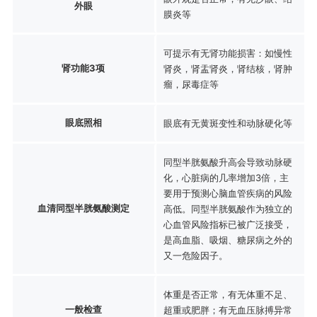
外眼
膜炎等
可提示有无肾功能损害：如慢性
肾功能3项
肾炎，肾盂肾炎，肾结核，肾肿
瘤，尿毒症等
眼底照相
眼底有无黄斑变性和动脉硬化等
同型半胱氨酸升高会导致动脉硬
化，心脏病的几率增加3倍，主
要用于预测心脑血管疾病的风险
血清同型半胱氨酸测定
高低。同型半胱氨酸作为独立的
心血管风险指标已被广泛接受，
是高血脂、吸烟、糖尿病之外的
又一危险因子。
体重是否正常，有无体重不足、
一般检查
超重或肥胖；有无血压脉搏异常