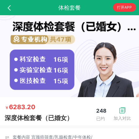
体检套餐
打开APP
6283.20
￥
248
深度体检套餐（已婚女）
加入对比
已约
套餐内容
宫颈癌筛查/
乳腺检查/
中年体检/