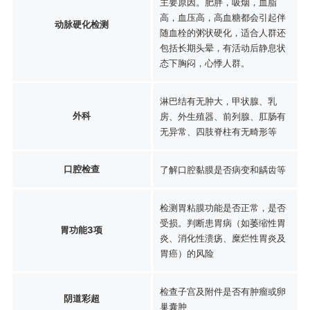
主要原因。肥胖，吸烟，血脂
高，血压高，高血糖都会引起伴
动脉硬化检测
随血栓的粥状硬化，适合人群还
包括长期头晕，有活动后静息状
态下胸闷，心悸人群。
淋巴结有无肿大，甲状腺、乳
外科
房、外生殖器、前列腺、肛肠有
无异常、四肢脊柱有无畸形等
口腔检查
了解口腔黏膜是否病变和龋齿等
检测胃粘膜功能是否正常，是否
受损。判断患胃病（如萎缩性胃
胃功能3项
炎、消化性溃疡、糜烂性胃炎及
胃癌）的风险
检查子宫及附件是否有肿瘤或卵
阴道彩超
巢囊肿