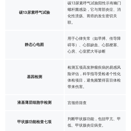
碳13尿素呼气试验阳性示有幽门
螺杆菌感染，它与胃部炎症、消
碳13尿素呼气试验
化性溃疡、胃癌的发生密切关
联。
用于心律失常（如早搏、传导障
静态心电图
碍等）、心肌缺血、心肌梗塞、
心房、心室肥大等诊断
检测五项高发肿瘤疾病的易感风
险评估，科学指导受检者个性化
基因检测
体检项目，避免频繁得盲目体检
带来伤害。
液基薄层细胞学检测
宫颈癌筛查
判断甲状腺功能，包括甲亢、甲
甲状腺功能检查七项
低、甲状腺炎症病变。