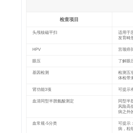
检查项目
头颅核磁平扫
适用于
发育畸
HPV
宫颈癌
眼压
了解眼
基因检测
检测五
体检带
肾功能3项
可提示
血清同型半胱氨酸测定
同型半
风险高
病之外
血常规-5分类
可提示
病，粒