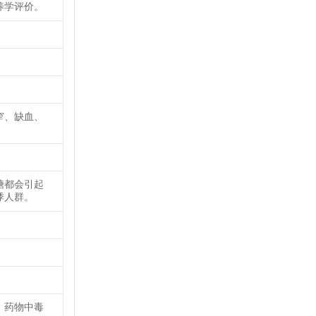
养学评价。
窄、缺血、
糖都会引起
悸人群。
，药物中毒