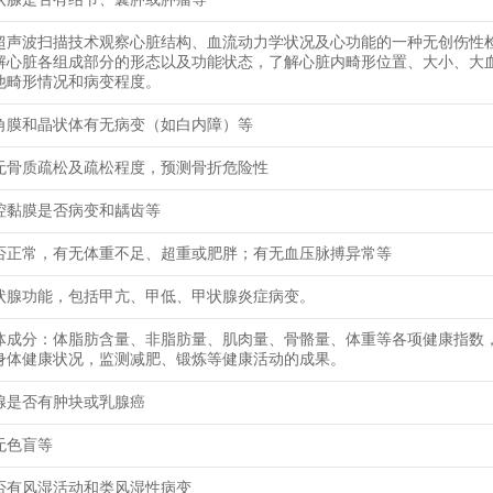
超声波扫描技术观察心脏结构、血流动力学状况及心功能的一种无创伤性
解心脏各组成部分的形态以及功能状态，了解心脏内畸形位置、大小、大
他畸形情况和病变程度。
角膜和晶状体有无病变（如白内障）等
无骨质疏松及疏松程度，预测骨折危险性
腔黏膜是否病变和龋齿等
否正常，有无体重不足、超重或肥胖；有无血压脉搏异常等
状腺功能，包括甲亢、甲低、甲状腺炎症病变。
体成分：体脂肪含量、非脂肪量、肌肉量、骨骼量、体重等各项健康指数
身体健康状况，监测减肥、锻炼等健康活动的成果。
腺是否有肿块或乳腺癌
无色盲等
否有风湿活动和类风湿性病变