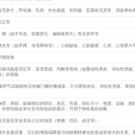
有无肿大，甲状腺、乳房、外生殖器、前列腺、肛肠有无异常、四肢脊柱
否正常
、咽（如中耳炎、鼓膜穿孔、扁桃体肿大）有无异常等
律失常（如早搏、传导障碍等）、心肌缺血、心肌梗塞、心房、心室肥大
早期筛查
粘膜功能是否正常，是否受损。判断患胃病（如萎缩性胃炎、消化性溃疡
癌）的风险
尿素呼气试验阳性示有幽门螺杆菌感染，它与胃部炎症、消化性溃疡、胃癌
胸壁、肺部、纵膈病灶的部位，形态、性质，病灶大小、密度、边缘、病
，对肺动脉血管分支均有较好的显示，可用于肺栓塞的诊断。
有无形态学改变及占位性病变（肿瘤、结石、炎症等）。
清中血脂含量，它们的增高或降低与动脉粥样硬化的形成有很大的关系。