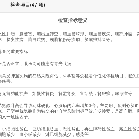
检查项目(47 项)
检查指标意义
恶性肿瘤、脑梗塞、脑出血筛查，脑血管畸形、脑血管疾病、脑部肿瘤、
形、脑变性病、脑白质病、颅脑损伤等疾病、脑囊虫排查等。
筛查的重要指标
压是否正常，眼压高可能患有青光眼病
项高发肿瘤疾病的易感风险评估，科学指导受检者个性化体检项目，避免
来伤害。
有无肾功能损害：如慢性肾炎，肾盂肾炎，肾结核，肾肿瘤，尿毒症等
胱氨酸升高会导致动脉硬化，心脏病的几率增加3倍，主要用于预测心脑
低。同型半胱氨酸作为独立的心血管风险指标已被广泛接受，是高血脂、
的又一危险因子。
：小细胞性贫血，巨幼细胞贫血，恶性贫血，再生障碍性贫血，溶血性贫
细胞减少，血小板减少，淋巴细胞减少，感染等