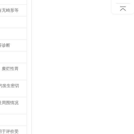
有无畸形等
等诊断
、糜烂性胃
的发生密切
灶周围情况
用于评价受