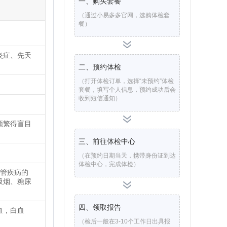
一、购买套餐
（通过小易多多官网，选购体检套
餐）
炎症、先天
二、预约体检
（打开体检订单，选择“未预约”体检
套餐，填写个人信息，预约成功后会
收到短信通知）
频繁得盲目
三、前往体检中心
（在预约日期当天，携带身份证到达
体检中心，完成体检）
血管疾病的
吸烟、糖尿
四、领取报告
血，白血
（检后一般在3-10个工作日出具报