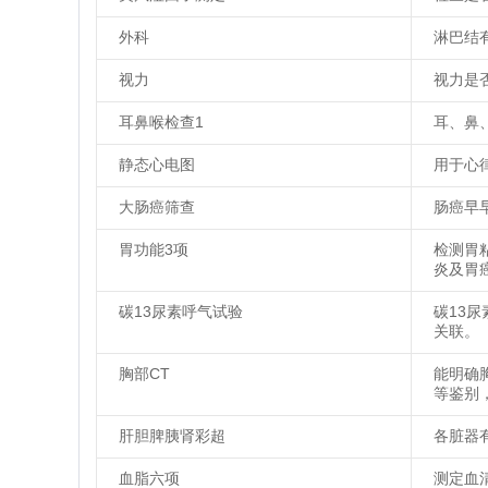
外科
淋巴结
视力
视力是
耳鼻喉检查1
耳、鼻
静态心电图
用于心
大肠癌筛查
肠癌早
胃功能3项
检测胃
炎及胃
碳13尿素呼气试验
碳13
关联。
胸部CT
能明确
等鉴别
肝胆脾胰肾彩超
各脏器
血脂六项
测定血