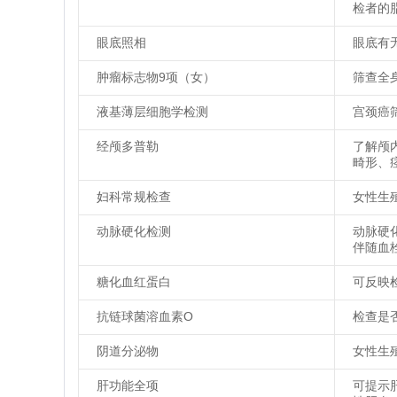
检者的
眼底照相
眼底有
肿瘤标志物9项（女）
筛查全
液基薄层细胞学检测
宫颈癌
经颅多普勒
了解颅
畸形、
妇科常规检查
女性生
动脉硬化检测
动脉硬
伴随血
糖化血红蛋白
可反映
抗链球菌溶血素O
检查是
阴道分泌物
女性生
肝功能全项
可提示