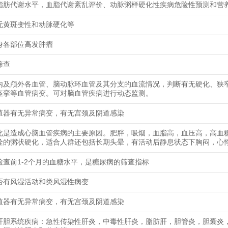
脂肪代谢水平，血脂代谢紊乱评价、动脉粥样硬化性疾病危险性预测和营
无黄斑变性和动脉硬化等
身各部位高发肿瘤
筛查
内及颅外各血管、脑动脉环血管及其分支的血流情况，判断有无硬化、狭
痉挛等血管病变。可对脑血管疾病进行动态监测。
殖器有无异常病变，有无宫颈及阴道感染
化是造成心脑血管疾病的主要原因。肥胖，吸烟，血脂高，血压高，高血
栓的粥状硬化，适合人群还包括长期头晕，有活动后静息状态下胸闷，心
检查前1-2个月的血糖水平，是糖尿病的筛查指标
否有风湿活动和类风湿性病变
殖器有无异常病变，有无宫颈及阴道感染
肝胆系统疾病：急性传染性肝炎，中毒性肝炎，脂肪肝，胆管炎，胆囊炎