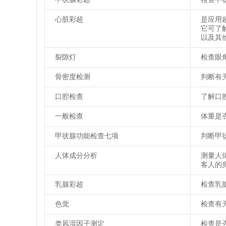
心脏彩超
是应用
它可了
以及其
裂隙灯
检查眼
骨密度检测
判断有
口腔检查
了解口
一般检查
体重是
甲状腺功能检查七项
判断甲
人体成分分析
测量人
客人的
乳腺彩超
检查乳
色觉
检查有
类风湿因子测定
检查是