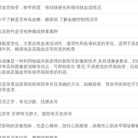
部血管病变，狭窄程度、颈动脉硬化和颈动脉血流情况
水平了解是否有低血糖、糖尿病.了解血糖控制情况等
宫及附件是否有肿瘤或卵巢囊肿
液黏度变化，主要反映血液流动性、凝滞性和血液粘度的变化。适用于高
脑中风、糖尿病及高脂血症等疾患的检查
振成像是一种利用核磁共振原理的新医学影像新技术,具有成像参数多、扫
辨率高和图像更清晰等优点，可帮助医生“看见”不易察觉的早期病变，目
心脏病及脑血管疾病早期筛查的利器。
查是筛查泌尿系统疾病简单并且准确的方法，如糖尿病、肾炎等疾病也可
异常改变。
是否正常，有无沙眼、结膜炎等
无异常 肝脾有无肿大、腹部有无包块等
受影响的灵敏指标，也是心脑病，急性心肌梗塞，病毒性心肌炎早期诊断
状腺是否有结节、囊肿或肿瘤等