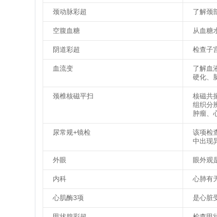
颈动脉彩超
了解颈
空腹血糖
从血糖
阴道彩超
检查子
血流变
了解血
硬化、
颈椎核磁平扫
核磁共
组织分
肿瘤、
尿常规+镜检
该项检
中出现
外眼
眼外观
内科
心肺有
心肌酶3项
是心脏
甲状腺彩超
检查甲