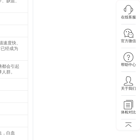
窄、缺血、
在线客服
官方微信
描速度快、
前已经成为
帮助中心
糖都会引起
悸人群。
关于我们
体检对比
血，白血