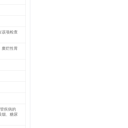
在该项检查
、糜烂性胃
血管疾病的
吸烟、糖尿