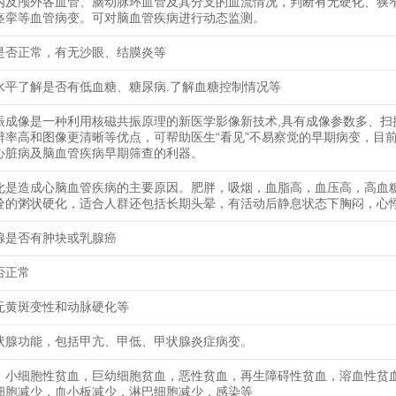
内及颅外各血管、脑动脉环血管及其分支的血流情况，判断有无硬化、狭
痉挛等血管病变。可对脑血管疾病进行动态监测。
是否正常，有无沙眼、结膜炎等
水平了解是否有低血糖、糖尿病.了解血糖控制情况等
振成像是一种利用核磁共振原理的新医学影像新技术,具有成像参数多、扫
辨率高和图像更清晰等优点，可帮助医生“看见”不易察觉的早期病变，目
心脏病及脑血管疾病早期筛查的利器。
化是造成心脑血管疾病的主要原因。肥胖，吸烟，血脂高，血压高，高血
栓的粥状硬化，适合人群还包括长期头晕，有活动后静息状态下胸闷，心
腺是否有肿块或乳腺癌
否正常
无黄斑变性和动脉硬化等
状腺功能，包括甲亢、甲低、甲状腺炎症病变。
：小细胞性贫血，巨幼细胞贫血，恶性贫血，再生障碍性贫血，溶血性贫
细胞减少，血小板减少，淋巴细胞减少，感染等