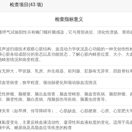
检查项目(43 项)
检查指标意义
尿素呼气试验阳性示有幽门螺杆菌感染，它与胃部炎症、消化性溃疡、胃癌
超声波扫描技术观察心脏结构、血流动力学状况及心功能的一种无创伤性
解心脏各组成部分的形态以及功能状态，了解心脏内畸形位置、大小、大
他畸形情况和病变程度。
有无肿大，甲状腺、乳房、外生殖器、前列腺、肛肠有无异常、四肢脊柱
部血管病变，狭窄程度、颈动脉硬化和颈动脉血流情况
恶性肿瘤、脑梗塞、脑出血筛查，脑血管畸形、脑血管疾病、脑部肿瘤、
形、脑变性病、脑白质病、颅脑损伤等疾病、脑囊虫排查等。
律失常（如早搏、传导障碍等）、心肌缺血、心肌梗塞、心房、心室肥大
液黏度变化，主要反映血液流动性、凝滞性和血液粘度的变化。适用于高
脑中风、糖尿病及高脂血症等疾患的检查