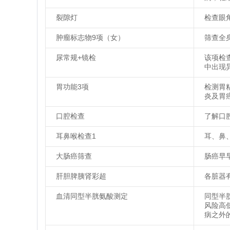
裂隙灯
检查眼
肿瘤标志物9项（女）
筛查全
尿常规+镜检
该项检
中出现
胃功能3项
检测胃
炎及胃
口腔检查
了解口
耳鼻喉检查1
耳、鼻
大肠癌筛查
肠癌早
肝胆脾胰肾彩超
各脏器
血清同型半胱氨酸测定
同型半
风险高
病之外