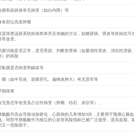
角膜和晶状体有无病变（如白内障）等
身各部位高发肿瘤
查是筛查泌尿系统疾病简单并且准确的方法，如糖尿病、肾炎等疾病也可
异常改变。
粘膜功能是否正常，是否受损。判断患胃病（如萎缩性胃炎、消化性溃疡
癌）的风险
腔黏膜是否病变和龋齿等
、咽（如中耳炎、鼓膜穿孔、扁桃体肿大）有无异常等
早期筛查
有无形态学改变及占位性病变（肿瘤、结石、炎症等）。
胱氨酸升高会导致动脉硬化，心脏病的几率增加3倍，主要用于预测心脑
低。同型半胱氨酸作为独立的心血管风险指标已被广泛接受，是高血脂、
的又一危险因子。