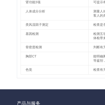
肾功能3项
可提示
人体成分分析
测量人
客人的
类风湿因子测定
检查是
基因检测
检测五
体检带
骨密度检测
判断有
胸部CT
能明确
等鉴别
色觉
检查有
产品与服务