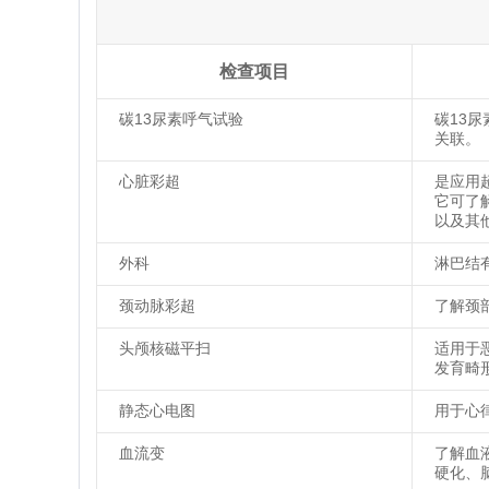
检查项目
碳13尿素呼气试验
碳13
关联。
心脏彩超
是应用
它可了
以及其
外科
淋巴结
颈动脉彩超
了解颈
头颅核磁平扫
适用于
发育畸
静态心电图
用于心
血流变
了解血
硬化、