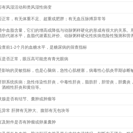
否有风湿活动和类风湿性病变
否正常，有无体重不足、超重或肥胖；有无血压脉搏异常等
清中血脂含量，它们的增高或降低与动脉粥样硬化的形成有很大的关系。
脂肪代谢水平，血脂代谢紊乱评价、动脉粥样硬化性疾病危险性预测和营
检查前1-2个月的血糖水平，是糖尿病的筛查指标
压是否正常，眼压高可能患有青光眼病
受影响的灵敏指标，也是心脑病，急性心肌梗塞，病毒性心肌炎早期诊断
肝胆系统疾病：急性传染性肝炎，中毒性肝炎，脂肪肝，胆管炎，胆囊炎
，酒精性肝炎和黄疸等。
状腺是否有结节、囊肿或肿瘤等
无异常 肝脾有无肿大、腹部有无包块等
宫及附件是否有肿瘤或卵巢囊肿