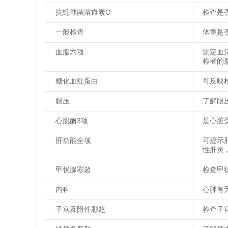
抗链球菌溶血素O
检查是
一般检查
体重是
血脂六项
测定血
检者的
糖化血红蛋白
可反映
眼压
了解眼
心肌酶3项
是心脏
肝功能全项
可提示
性肝炎
甲状腺彩超
检查甲
内科
心肺有
子宫及附件彩超
检查子