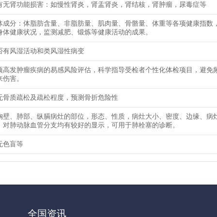
有无肾功能损害：如慢性肾炎，肾盂肾炎，肾结核，肾肿瘤，尿毒症等
体成分：体脂肪含量、非脂肪量、肌肉量、骨骼量、体重等各项健康指数
身体健康状况，监测减肥、锻炼等健康活动的成果。
否有风湿活动和类风湿性病变
项高发肿瘤疾病的易感风险评估，科学指导受检者个性化体检项目，避免
来伤害。
无骨质疏松及疏松程度，预测骨折危险性
胸壁、肺部、纵膈病灶的部位，形态、性质，病灶大小、密度、边缘、病
，对肺动脉血管分支均有较好的显示，可用于肺栓塞的诊断。
无色盲等
全国资讯