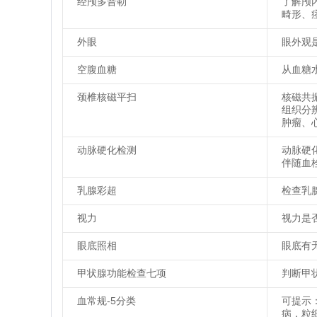
经颅多普勒
了解颅
畸形、
外眼
眼外观
空腹血糖
从血糖
颈椎核磁平扫
核磁共
组织分
肿瘤、
动脉硬化检测
动脉硬
伴随血
乳腺彩超
检查乳
视力
视力是
眼底照相
眼底有
甲状腺功能检查七项
判断甲
血常规-5分类
可提示
病，粒