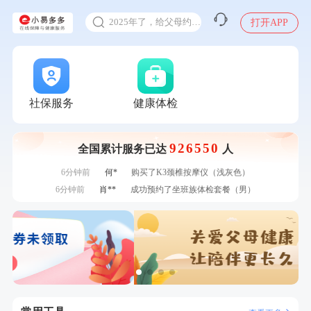
甲状腺癌怎么筛查
刚刚
林**
购买了宁安堡新疆无核红枣干150g*2
2025年了，给父母约个体检
打开APP
刚刚
周**
成功预约了男性健康套餐
体检前能吃药吗
刚刚
周**
成功预约了男性健康套餐
十大理由告诉你为什么要买保险
1分钟前
赵**
成功预约青春体检卡（女）
感染人偏肺病毒就会得肺炎吗
1分钟前
林**
购买了宁安堡新疆无核红枣干150g*2
入职体检在线预约
2分钟前
毛**
购买了汤臣倍健多维男士多种维生素矿物质片1.5g*60片*2
社保服务
健康体检
瓶
2分钟前
姜**
成功预约了女性VIP体检套餐
甲状腺癌怎么筛查
4分钟前
张**
成功预约了心脏病套餐
926550
全国累计服务已达
人
4分钟前
袁**
购买了美的体重秤 MO-CW5 白色
6分钟前
何*
购买了K3颈椎按摩仪（浅灰色）
6分钟前
肖**
成功预约了坐班族体检套餐（男）
7分钟前
林**
成功预约糖尿病强化体检套餐
7分钟前
侯**
购买了汤臣倍健水飞蓟葛根丹参片（护肝片）1.02g*120片
刚刚
林**
购买了宁安堡新疆无核红枣干150g*2
刚刚
林**
购买了宁安堡新疆无核红枣干150g*2