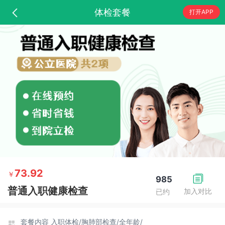
体检套餐
打开APP
73.92
￥
985
普通入职健康检查
加入对比
已约
套餐内容
入职体检/
胸肺部检查/
全年龄/