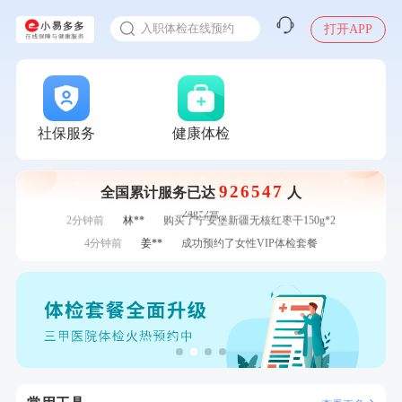
感染人偏肺病毒就会得肺炎吗
7分钟前
叶**
成功预约了男性婚前体检基础套餐
入职体检在线预约
打开APP
7分钟前
柯**
成功预约了关怀老人B套餐
甲状腺癌怎么筛查
刚刚
何**
购买了姚朵朵-1000g粗粮生活礼盒
刚刚
何**
购买了姚朵朵-1000g粗粮生活礼盒
刚刚
谭**
购买了中粮可益康红豆薏米粉500g
刚刚
谭**
购买了中粮可益康红豆薏米粉500g
社保服务
健康体检
1分钟前
林**
成功预约糖尿病强化体检套餐
1分钟前
毛**
成功预约了尊享版孕前套餐（女）
926547
全国累计服务已达
人
2分钟前
李**
购买了七年五季黑咖啡速溶低脂无添加蔗糖美式咖啡粉
24g*2盒
2分钟前
林**
购买了宁安堡新疆无核红枣干150g*2
4分钟前
姜**
成功预约了女性VIP体检套餐
4分钟前
林**
成功预约糖尿病强化体检套餐
6分钟前
袁**
购买了美的体重秤 MO-CW5 白色
6分钟前
罗**
购买了美的体重秤 MO-CW5 白色
7分钟前
叶**
成功预约了男性婚前体检基础套餐
7分钟前
柯**
成功预约了关怀老人B套餐
刚刚
何**
购买了姚朵朵-1000g粗粮生活礼盒
刚刚
何**
购买了姚朵朵-1000g粗粮生活礼盒