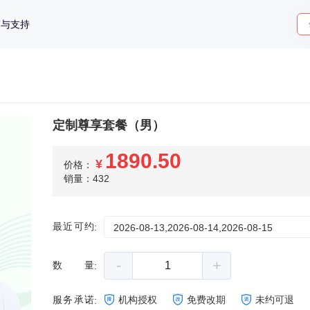
策与支持
定制尊享套餐（男）
1890.50
¥
价格：
销量：432
最近可约
:
2026-08-13,2026-08-14,2026-08-15
-
+
数量
:
服务承诺
机构授权
免费改期
未约可退
: