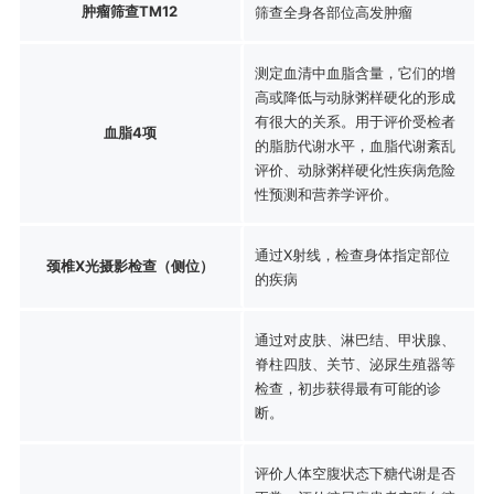
肿瘤筛查TM12
筛查全身各部位高发肿瘤
测定血清中血脂含量，它们的增
高或降低与动脉粥样硬化的形成
有很大的关系。用于评价受检者
血脂4项
的脂肪代谢水平，血脂代谢紊乱
评价、动脉粥样硬化性疾病危险
性预测和营养学评价。
通过X射线，检查身体指定部位
颈椎X光摄影检查（侧位）
的疾病
通过对皮肤、淋巴结、甲状腺、
脊柱四肢、关节、泌尿生殖器等
检查，初步获得最有可能的诊
断。
评价人体空腹状态下糖代谢是否