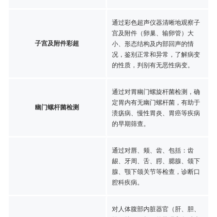
通过彩色超声仪器清晰地观察子
宫及附件（卵巢、输卵管）大
子宫及附件彩超
小、形态结构及内部回声的情
况，鉴别正常和异常，了解病变
的性质，判别有无恶性病变。
通过对胃幽门螺旋杆菌检测，确
定胃内有无幽门螺杆菌，有助于
幽门螺杆菌检测
溃疡病、慢性胃炎、胃癌等疾病
的早期筛查。
通过对唇、颊、齿、包括：齿
龈、牙周、舌、腭、腮腺、颌下
腺、颚下颌关节等检查，诊断口
腔科疾病。
对人体腹部内脏器官（肝、胆、