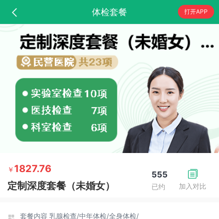
体检套餐
打开APP
1827.76
￥
555
定制深度套餐（未婚女）
加入对比
已约
套餐内容
乳腺检查/
中年体检/
全身体检/