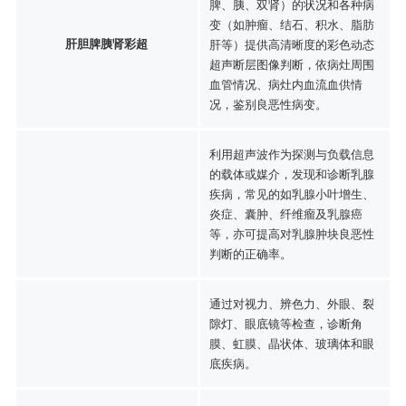
脾、胰、双肾）的状况和各种病
变（如肿瘤、结石、积水、脂肪
肝胆脾胰肾彩超
肝等）提供高清晰度的彩色动态
超声断层图像判断，依病灶周围
血管情况、病灶内血流血供情
况，鉴别良恶性病变。
利用超声波作为探测与负载信息
的载体或媒介，发现和诊断乳腺
疾病，常见的如乳腺小叶增生、
炎症、囊肿、纤维瘤及乳腺癌
等，亦可提高对乳腺肿块良恶性
判断的正确率。
通过对视力、辨色力、外眼、裂
隙灯、眼底镜等检查，诊断角
膜、虹膜、晶状体、玻璃体和眼
底疾病。