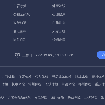
生育政策
健康常识
公积金政策
心理健康
政策速递
自我能力
养老百科
人际交往
医保百科
婚姻爱情
工作日：9:00-12:00；13:30-18:00
北京体检
保定体检
包头体检
巴彦淖尔体检
蚌埠体检
亳州体检
阳体检
长春体检
常州体检
长沙体检
常德体检
郴州体检
重庆体
州体检
东方体检
德阳体检
达州体检
大理体检
石嘴山体检
鄂尔
提取
养老保险新政策
养老保险
医疗保险
失业保险
工伤保险
生
桂林体检
贵港体检
广元体检
贵阳体检
红河体检
邯郸体检
衡水