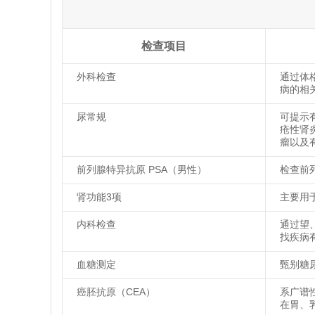
检查项目
外科检查
通过体
病的相
尿常规
可提示
疮性肾
瘤以及
前列腺特异抗原 PSA（男性）
检查前
肾功能3项
主要用
内科检查
通过望
找疾病
血糖测定
甄别糖
癌胚抗原（CEA）
系广谱
在胃、