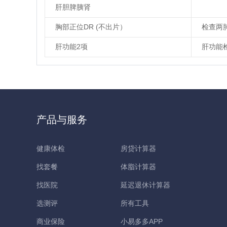
肝胆脾胰肾
胸部正位DR (不出片）
检查两
肝功能2项
肝功能
产品与服务
健康体检
房贷计算器
找套餐
体脂计算器
找医院
延迟退休计算器
选测评
所有工具
商业保险
小易多多APP