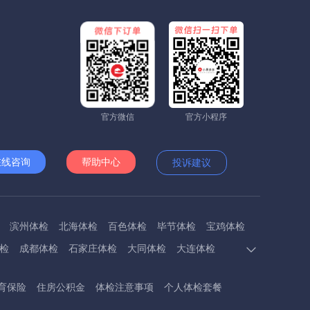
官方微信
官方小程序
在线咨询
帮助中心
投诉建议
滨州体检
北海体检
百色体检
毕节体检
宝鸡体检
检
成都体检
石家庄体检
大同体检
大连体检
多斯体检
鄂州体检
抚顺体检
阜阳体检
福州体检
育保险
住房公积金
体检注意事项
个人体检套餐
体检
呼和浩特体检
呼伦贝尔体检
葫芦岛体检