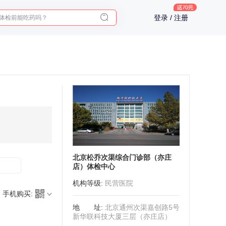
体检前能吃药吗？
登录 / 注册
十大理由告诉你为什么要买保险
入职体检在线预约
2025年了，给父母预约体检
北京松乔次渠综合门诊部（亦庄
店）体检中心
机构等级
:
民营医院
手机购买:
地址
:
北京通州次渠嘉创路5号
新华联科技大厦三层（亦庄店）