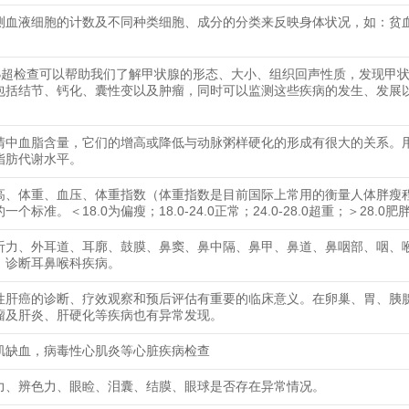
测血液细胞的计数及不同种类细胞、成分的分类来反映身体状况，如：贫
B超检查可以帮助我们了解甲状腺的形态、大小、组织回声性质，发现甲
包括结节、钙化、囊性变以及肿瘤，同时可以监测这些疾病的发生、发展
清中血脂含量，它们的增高或降低与动脉粥样硬化的形成有很大的关系。
脂肪代谢水平。
高、体重、血压、体重指数（体重指数是目前国际上常用的衡量人体胖瘦
一个标准。＜18.0为偏瘦；18.0-24.0正常；24.0-28.0超重；＞28.0肥
听力、外耳道、耳廓、鼓膜、鼻窦、鼻中隔、鼻甲、鼻道、鼻咽部、咽、
，诊断耳鼻喉科疾病。
性肝癌的诊断、疗效观察和预后评估有重要的临床意义。在卵巢、胃、胰
瘤及肝炎、肝硬化等疾病也有异常发现。
肌缺血，病毒性心肌炎等心脏疾病检查
力、辨色力、眼睑、泪囊、结膜、眼球是否存在异常情况。