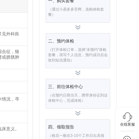
一、购买套餐
（通过小易多多官网，选购体检套
餐）
常见外科疾
二、预约体检
（打开体检订单，选择“未预约”体检
综合征，狼
套餐，填写个人信息，预约成功后会
肾或膀胱肿
收到短信通知）
三、前往体检中心
（在预约日期当天，携带身份证到达
本情况，寻
体检中心，完成体检）
在线客服
四、领取报告
临床意义。
（检后一般在3-10个工作日出具报