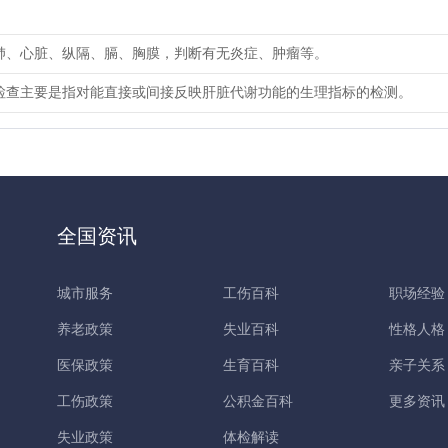
肺、心脏、纵隔、膈、胸膜，判断有无炎症、肿瘤等。
检查主要是指对能直接或间接反映肝脏代谢功能的生理指标的检测。
全国资讯
城市服务
工伤百科
职场经验
养老政策
失业百科
性格人格
医保政策
生育百科
亲子关系
工伤政策
公积金百科
更多资讯
失业政策
体检解读