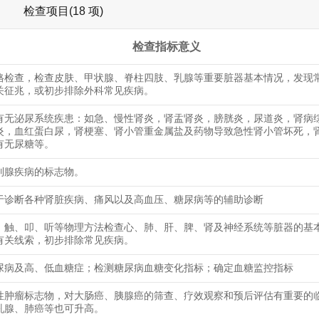
检查项目(18 项)
检查指标意义
格检查，检查皮肤、甲状腺、脊柱四肢、乳腺等重要脏器基本情况，发现
关征兆，或初步排除外科常见疾病。
有无泌尿系统疾患：如急、慢性肾炎，肾盂肾炎，膀胱炎，尿道炎，肾病
炎，血红蛋白尿，肾梗塞、肾小管重金属盐及药物导致急性肾小管坏死，
有无尿糖等。
列腺疾病的标志物。
于诊断各种肾脏疾病、痛风以及高血压、糖尿病等的辅助诊断
、触、叩、听等物理方法检查心、肺、肝、脾、肾及神经系统等脏器的基
有关线索，初步排除常见疾病。
尿病及高、低血糖症；检测糖尿病血糖变化指标；确定血糖监控指标
性肿瘤标志物，对大肠癌、胰腺癌的筛查、疗效观察和预后评估有重要的
乳腺、肺癌等也可升高。