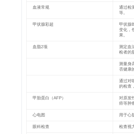
血液常规
通过检
等。
甲状腺彩超
甲状腺
变化，
果。
血脂2项
测定血
检者的
测量身
否健康的
通过对
的检查
甲胎蛋白（AFP）
对原发
癌等肿
心电图
用于心
眼科检查
检查视