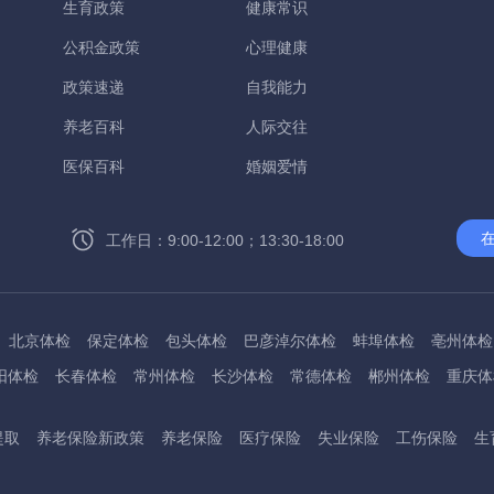
生育政策
健康常识
公积金政策
心理健康
政策速递
自我能力
养老百科
人际交往
医保百科
婚姻爱情
工作日：9:00-12:00；13:30-18:00
北京体检
保定体检
包头体检
巴彦淖尔体检
蚌埠体检
亳州体检
阳体检
长春体检
常州体检
长沙体检
常德体检
郴州体检
重庆体
州体检
东方体检
德阳体检
达州体检
大理体检
石嘴山体检
鄂尔
提取
养老保险新政策
养老保险
医疗保险
失业保险
工伤保险
生
桂林体检
贵港体检
广元体检
贵阳体检
红河体检
邯郸体检
衡水
淮南体检
淮北体检
菏泽体检
鹤壁体检
许昌体检
黄石体检
黄冈