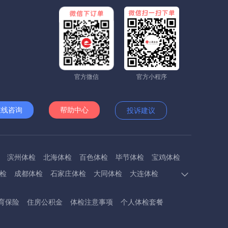
官方微信
官方小程序
在线咨询
帮助中心
投诉建议
滨州体检
北海体检
百色体检
毕节体检
宝鸡体检
检
成都体检
石家庄体检
大同体检
大连体检
多斯体检
鄂州体检
抚顺体检
阜阳体检
福州体检
育保险
住房公积金
体检注意事项
个人体检套餐
体检
呼和浩特体检
呼伦贝尔体检
葫芦岛体检
体检
衡阳体检
怀化体检
惠州体检
河源体检