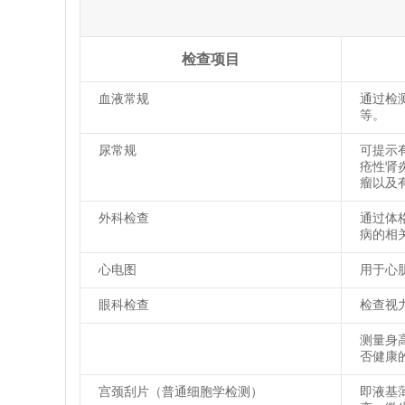
检查项目
血液常规
通过检
等。
尿常规
可提示
疮性肾
瘤以及
外科检查
通过体
病的相
心电图
用于心
眼科检查
检查视
测量身
否健康的
宫颈刮片（普通细胞学检测）
即液基