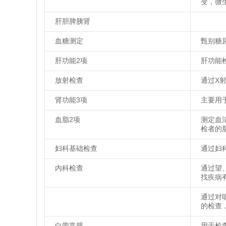
变，微
肝胆脾胰肾
血糖测定
甄别糖
肝功能2项
肝功能
放射检查
通过X
肾功能3项
主要用
血脂2项
测定血
检者的
妇科基础检查
通过妇
内科检查
通过望
找疾病
通过对
的检查
白带常规
用于检