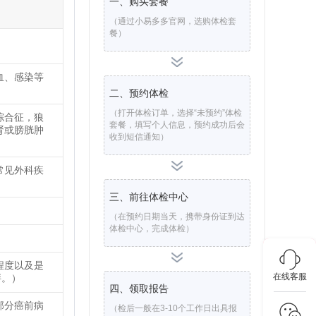
一、购买套餐
（通过小易多多官网，选购体检套
餐）
血、感染等
二、预约体检
（打开体检订单，选择“未预约”体检
综合征，狼
套餐，填写个人信息，预约成功后会
肾或膀胱肿
收到短信通知）
常见外科疾
三、前往体检中心
（在预约日期当天，携带身份证到达
体检中心，完成体检）
程度以及是
在线客服
胖。）
四、领取报告
部分癌前病
（检后一般在3-10个工作日出具报