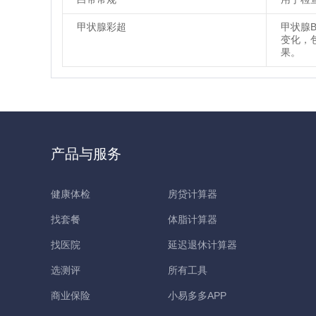
甲状腺彩超
甲状腺
变化，
果。
产品与服务
健康体检
房贷计算器
找套餐
体脂计算器
找医院
延迟退休计算器
选测评
所有工具
商业保险
小易多多APP