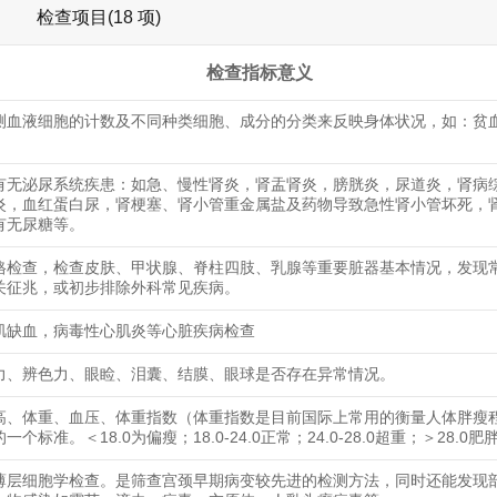
检查项目(18 项)
检查指标意义
测血液细胞的计数及不同种类细胞、成分的分类来反映身体状况，如：贫
有无泌尿系统疾患：如急、慢性肾炎，肾盂肾炎，膀胱炎，尿道炎，肾病
炎，血红蛋白尿，肾梗塞、肾小管重金属盐及药物导致急性肾小管坏死，
有无尿糖等。
格检查，检查皮肤、甲状腺、脊柱四肢、乳腺等重要脏器基本情况，发现
关征兆，或初步排除外科常见疾病。
肌缺血，病毒性心肌炎等心脏疾病检查
力、辨色力、眼睑、泪囊、结膜、眼球是否存在异常情况。
高、体重、血压、体重指数（体重指数是目前国际上常用的衡量人体胖瘦
一个标准。＜18.0为偏瘦；18.0-24.0正常；24.0-28.0超重；＞28.0肥
薄层细胞学检查。是筛查宫颈早期病变较先进的检测方法，同时还能发现