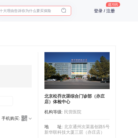
十大理由告诉你为什么要买保险
登录 / 注册
入职体检在线预约
2025年了，给父母预约体检
北京松乔次渠综合门诊部（亦庄
店）体检中心
机构等级
:
民营医院
手机购买:
地址
:
北京通州次渠嘉创路5号
新华联科技大厦三层（亦庄店）