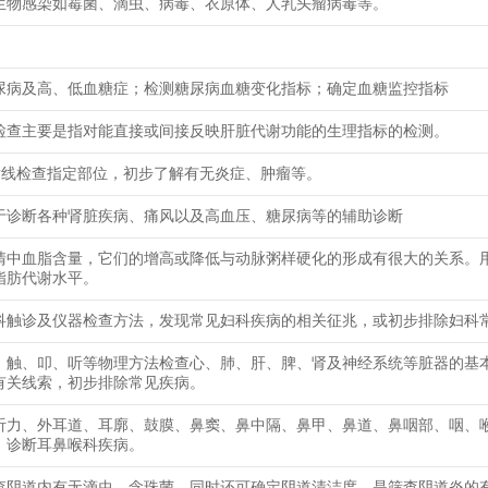
生物感染如霉菌、滴虫、病毒、衣原体、人乳头瘤病毒等。
尿病及高、低血糖症；检测糖尿病血糖变化指标；确定血糖监控指标
检查主要是指对能直接或间接反映肝脏代谢功能的生理指标的检测。
射线检查指定部位，初步了解有无炎症、肿瘤等。
于诊断各种肾脏疾病、痛风以及高血压、糖尿病等的辅助诊断
清中血脂含量，它们的增高或降低与动脉粥样硬化的形成有很大的关系。
脂肪代谢水平。
科触诊及仪器检查方法，发现常见妇科疾病的相关征兆，或初步排除妇科
、触、叩、听等物理方法检查心、肺、肝、脾、肾及神经系统等脏器的基
有关线索，初步排除常见疾病。
听力、外耳道、耳廓、鼓膜、鼻窦、鼻中隔、鼻甲、鼻道、鼻咽部、咽、
，诊断耳鼻喉科疾病。
查阴道内有无滴虫、念珠菌，同时还可确定阴道清洁度，是筛查阴道炎的