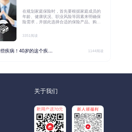
在规划家庭保险时，首先要根据家庭成员的
年龄、健康状况、职业风险等因素来明确保
险需求，并据此选择合适的保险产品。购买
保险应基于实际需求，选择不同的险种，避
免盲目投保。在预算有限的情况下，应合理
3351阅读
规划家庭财务预算，确保保险费用不会对家
庭日常开支造成压力，建议优先为家庭的主
要经济支柱投保。
40岁的这个疾病最需要注意！
1144阅读
关于我们