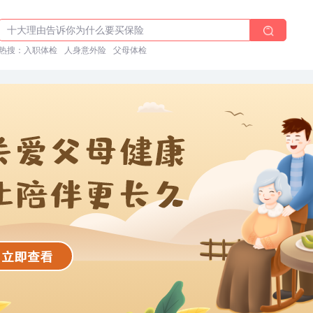
体检前能吃药吗？
十大理由告诉你为什么要买保险
热搜：
入职体检在线预约
入职体检
人身意外险
父母体检