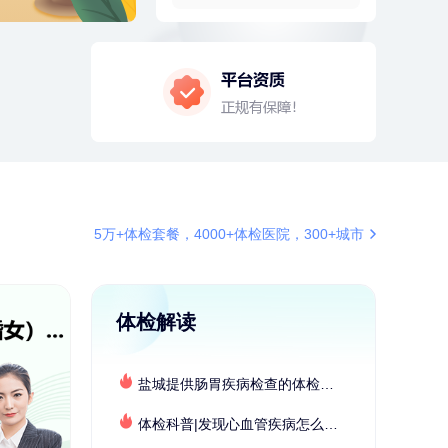
4分钟前
林**
134xxxx5611
成功预约了女性健康套餐二档
4分钟前
孙**
189xxxx6435
成功预约了商务应酬体检（男）
6分钟前
赵*
155xxxx7294
购买了油米有福B款
6分钟前
毛**
138xxxx7616
购买了汤臣倍健多维男士多种维生
素矿物质片1.5g*60片*2瓶
7分钟前
周**
132xxxx5456
5万+体检套餐，4000+体检医院，300+城市
成功预约了男性健康套餐
7分钟前
莫**
137xxxx3241
成功预约了青少年体检套餐
体检解读
刚刚
李**
181xxxx3976
购买了七年五季黑咖啡速溶低脂无
添加蔗糖美式咖啡粉24g*2盒
盐城提供肠胃疾病检查的体检套餐有哪些？体检机构有哪些选择？如何预约？
刚刚
李**
181xxxx3976
购买了七年五季黑咖啡速溶低脂无
体检科普|发现心血管疾病怎么办？
添加蔗糖美式咖啡粉24g*2盒