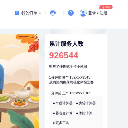
刚刚
李**
181xxxx3976
购买了七年五季黑咖啡速溶低脂无
我的订单
登录 / 注册
添加蔗糖美式咖啡粉24g*2盒
刚刚
李**
181xxxx3976
购买了七年五季黑咖啡速溶低脂无
添加蔗糖美式咖啡粉24g*2盒
刚刚
戴*
178xxxx6010
购买了便携式手持小风扇
累计服务人数
刚刚
戴*
178xxxx6010
926544
购买了便携式手持小风扇
1分钟前
林**
159xxxx3545
成功预约糖尿病强化体检套餐
1分钟前
王**
156xxxx1187
成功预约女性常规体检套餐
2分钟前
毛**
152xxxx1599
个税计算器
房贷计算器
购买了联创雅斯奶锅DF-CP103M
养老金计算
体脂计算
2分钟前
侯**
149xxxx5575
购买了汤臣倍健水飞蓟葛根丹参片
更多工具
（护肝片）1.02g*120片