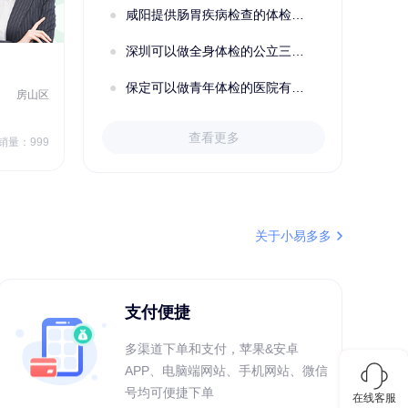
咸阳提供肠胃疾病检查的体检套餐有哪些？体检机构有哪些选择？如何预约？
深圳可以做全身体检的公立三甲医院及体检套餐汇总
2022定制C套餐 女未婚
女性
保定可以做青年体检的医院有哪些？有哪些套餐可以选择？
房山区
秦皇岛市第一医院体检中心
北戴河区
7
1709.40
查看更多
￥
销量：999
￥
销量：999
＋加入对比
关于小易多多
支付便捷
多渠道下单和支付，苹果&安卓
APP、电脑端网站、手机网站、微信
号均可便捷下单
在线客服