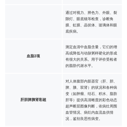
通过对视力、辨色力、外眼、裂
隙灯、眼底镜等检查，诊断角
膜、虹膜、晶状体、玻璃体和眼
底疾病。
测定血清中血脂含量，它们的增
高或降低与动脉粥样硬化的形成
血脂2项
有很大的关系。用于评价受检者
的脂肪代谢水平。
对人体腹部内脏器官（肝、胆、
脾、胰、双肾）的状况和各种病
变（如肿瘤、结石、积水、脂肪
肝胆脾胰肾彩超
肝等）提供高清晰度的彩色动态
超声断层图像判断，依病灶周围
血管情况、病灶内血流血供情
况，鉴别良恶性病变。