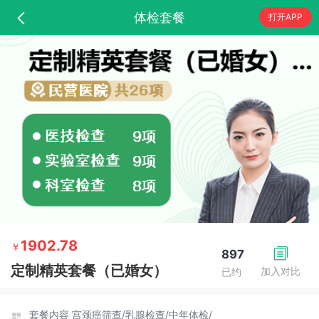
体检套餐
打开APP
1902.78
￥
897
定制精英套餐（已婚女）
加入对比
已约
套餐内容
宫颈癌筛查/
乳腺检查/
中年体检/