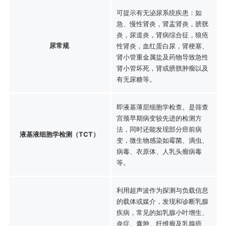
可提示有无泌尿系统疾患：如
急、慢性肾炎，肾盂肾炎，膀胱
炎，尿道炎，肾病综合征，狼疮
尿常规
性肾炎，血红蛋白尿，肾梗塞、
肾小管重金属盐及药物导致急性
肾小管坏死，肾或膀胱肿瘤以及
有无尿糖等。
即液基薄层细胞学检查。是筛查
宫颈早期病变较先进的检测方
法，同时还能发现部分癌前病
液基液细胞学检测（TCT）
变，微生物感染如霉菌、滴虫、
病毒、衣原体、人乳头瘤病毒
等。
利用超声波作为探测与负载信息
的载体或媒介，发现和诊断乳腺
疾病，常见的如乳腺小叶增生、
炎症、囊肿、纤维瘤及乳腺癌